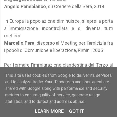
Angelo Panebianco
, su Corriere della Sera, 2014
In Europa la popolazione diminuisce, si apre la porta
all'immigrazione incontrollata e si diventa tutti
meticci.
Marcello Pera
, discorso al Meeting per l'amicizia fra
i popoli di Comunione e liberazione, Rimini, 2005
Per fermare l’immigrazione clandestina dal Terzo al
Primo Mondo, basterebbe fermare l’emigrazione
This site uses cookies from Google to deliver its services
assassina dal Primo al Terzo.
and to analyze traffic. Your IP address and user-agent are
Enzo Raffaele
, Aforismi sovrani, 2014
shared with Google along with performance and security
metrics to ensure quality of service, generate usage
L'immigrazione non è semplicemente compatibile
statistics, and to detect and address abuse.
con la crescita economica, ma è una sua
LEARN MORE
GOT IT
componente necessaria.