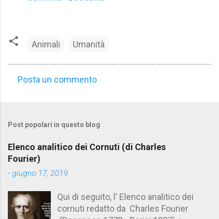
Animali
Umanità
Posta un commento
C
o
m
Post popolari in questo blog
m
e
Elenco analitico dei Cornuti (di Charles
n
Fourier)
t
-
giugno 17, 2019
i
Qui di seguito, l' Elenco analitico dei
cornuti redatto da Charles Fourier