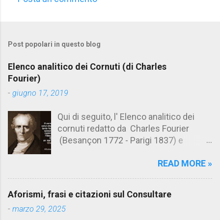
C
o
m
Post popolari in questo blog
m
e
Elenco analitico dei Cornuti (di Charles
n
Fourier)
t
-
giugno 17, 2019
i
Qui di seguito, l' Elenco analitico dei
cornuti redatto da Charles Fourier
(Besançon 1772 - Parigi 1837) e
pubblicato postumo nel 1856. Su
READ MORE »
Aforismario trovi anche una raccolta di
citazioni tratte dalle opere di Charles
Fourier. [Il link è in fondo alla pagina]. Il
Aforismi, frasi e citazioni sul Consultare
cornuto pretenzioso: colui che ritiene
-
marzo 29, 2025
sua moglie tanto fortunata, per averlo