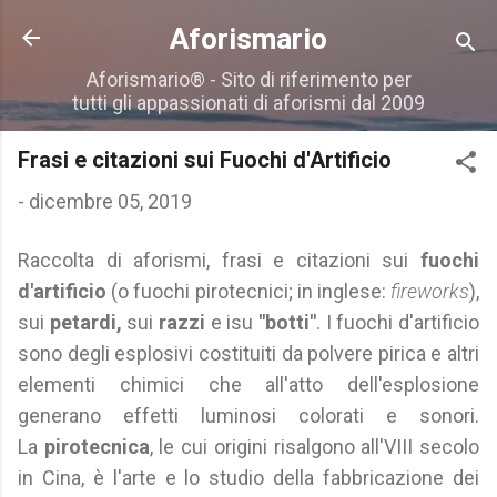
Passa ai contenuti principali
Aforismario
Aforismario® - Sito di riferimento per
tutti gli appassionati di aforismi dal 2009
Frasi e citazioni sui Fuochi d'Artificio
-
dicembre 05, 2019
Raccolta di aforismi, frasi e citazioni sui
fuochi
d'artificio
(o fuochi pirotecnici; in inglese:
fireworks
),
sui
petardi,
sui
razzi
e isu
"botti"
. I fuochi d'artificio
sono degli esplosivi costituiti da polvere pirica e altri
elementi chimici che all'atto dell'esplosione
generano effetti luminosi colorati e sonori.
La
pirotecnica
, le cui origini risalgono all'VIII secolo
in Cina, è l'arte e lo studio della fabbricazione dei