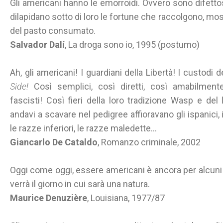
Gli americani hanno le emorroidi. Ovvero sono difettosi 
dilapidano sotto di loro le fortune che raccolgono, moss
del pasto consumato.
Salvador Dalí
, La droga sono io, 1995 (postumo)
Ah, gli americani! I guardiani della Libertà! I custodi
Side!
Così semplici, così diretti, così amabilment
fascisti! Così fieri della loro tradizione Wasp e de
andavi a scavare nel pedigree affioravano gli ispanici, i
le razze inferiori, le razze maledette...
Giancarlo De Cataldo
, Romanzo criminale, 2002
Oggi come oggi, essere americani è ancora per alcuni u
verrà il giorno in cui sarà una natura.
Maurice Denuzière
, Louisiana, 1977/87