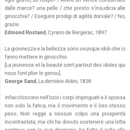
dalle marce? una pelle / che presto s'insudicia alle
ginocchia? / Eseguire prodigi di agilità dorsale? / No,
grazie.
Edmond Rostand
, Cyrano de Bergerac, 1897
La giovinezza e la bellezza sono ovunque idoli che ci
fanno mettere in ginocchio.
[La jeunesse et la beauté sont partout des idoles qui
nous font plier le genou].
George Sand
, La dernière Aldini, 1838
Infiacchiscono nell'ozio i corpi impinguati e li spossa
non solo la fatica, ma il movimento e il loro stesso
peso. Non regge a nessun colpo una prosperità
incontrastata; ma chi ha dovuto sostenere una lotta
continua con le sue disgrazie, ha fatto il callo alle