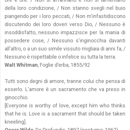
della loro condizione, / Non stanno svegli nel buio
piangendo per i loro peccati, / Non m'infastidiscono
discutendo dei loro doveri verso Dio, / Nessuno è
insoddisfatto, nessuno impazzisce per la mania di
possedere cose, / Nessuno s'inginocchia davanti
all'altro, o a un suo simile vissuto migliaia di anni fa, /
Nessuno è rispettabile o infelice su tutta la terra.
Walt Whitman
, Foglie d'erba, 1855/92
Tutti sono degni di amore, tranne colui che pensa di
esserlo. L'amore è un sacramento che va preso in
ginocchio.
[Everyone is worthy of love, except him who thinks
that he is. Love is a sacrament that should be taken
kneeling].
Oscar Wilde
, De Profundis, 1897 (postumo, 1962)