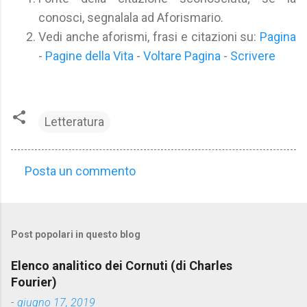
conosci, segnalala ad Aforismario.
Vedi anche aforismi, frasi e citazioni su:
Pagina
-
Pagine della Vita
-
Voltare Pagina
-
Scrivere
Letteratura
Posta un commento
C
o
m
Post popolari in questo blog
m
e
Elenco analitico dei Cornuti (di Charles
n
Fourier)
t
-
giugno 17, 2019