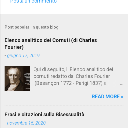
Posta un commento
C
o
m
Post popolari in questo blog
m
e
Elenco analitico dei Cornuti (di Charles
n
Fourier)
t
-
giugno 17, 2019
i
Qui di seguito, l' Elenco analitico dei
cornuti redatto da Charles Fourier
(Besançon 1772 - Parigi 1837) e
pubblicato postumo nel 1856. Su
READ MORE »
Aforismario trovi anche una raccolta di
citazioni tratte dalle opere di Charles
Fourier. [Il link è in fondo alla pagina]. Il
Frasi e citazioni sulla Bisessualità
cornuto pretenzioso: colui che ritiene
-
novembre 15, 2020
sua moglie tanto fortunata, per averlo