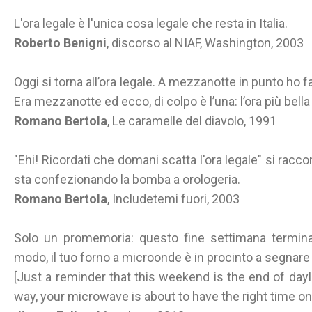
L'ora legale è l'unica cosa legale che resta in Italia.
Roberto Benigni
, discorso al NIAF, Washington, 2003
Oggi si torna all’ora legale. A mezzanotte in punto ho fat
Era mezzanotte ed ecco, di colpo è l’una: l’ora più bel
Romano Bertola
, Le caramelle del diavolo, 1991
"Ehi! Ricordati che domani scatta l'ora legale" si racco
sta confezionando la bomba a orologeria.
Romano Bertola
, Includetemi fuori, 2003
Solo un promemoria: questo fine settimana termina l'
modo, il tuo forno a microonde è in procinto a segnare 
[Just a reminder that this weekend is the end of dayl
way, your microwave is about to have the right time on i