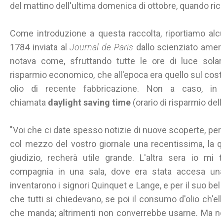
del mattino dell'ultima domenica di ottobre, quando ric
Come introduzione a questa raccolta, riportiamo alcun
1784 inviata al
Journal de Paris
dallo scienziato ame
notava come, sfruttando tutte le ore di luce sol
risparmio economico, che all'epoca era quello sul cos
olio di recente fabbricazione. Non a caso, in l
chiamata
daylight saving time
(orario di risparmio del
"Voi che ci date spesso notizie di nuove scoperte, pe
col mezzo del vostro giornale una recentissima, la 
giudizio, recherà utile grande. L'altra sera io m
compagnia in una sala, dove era stata accesa un
inventarono i signori Quinquet e Lange, e per il suo b
che tutti si chiedevano, se poi il consumo d'olio ch'el
che manda; altrimenti non converrebbe usarne. Ma no