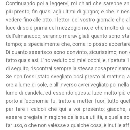
Continuando poi a leggervi, mi chiarì che sarebbe 
più presto, fin quasi agli ultimi di giugno; e che in n
vedere fino alle otto. I lettori del vostro giornale che
luce di sole prima del mezzogiorno, e che molto di r
dell'almanacco, saranno meravigliati quanto sono stat
tempo; e specialmente che, come io posso accertare
Di quanto asserisco sono convinto, sicurissimo; non è
fatto qualsiasi. L'ho veduto coi miei occhi; e, ripetuta
di seguito, riscontrai sempre la stessa cosa precisament
Se non fossi stato svegliato così presto al mattino, 
ore a lume di sole, e all'inverso avrei vegliato poi nell
lume di candela; ed essendo questa luce molto più co
porto all'economia fui tratto a metter fuori tutto qu
per fare i calcoli che qui a voi presento; giacché,
essere pregiata in ragione della sua utilità, e quella 
far uso, o che non valesse a qualche cosa, è inutile affatt