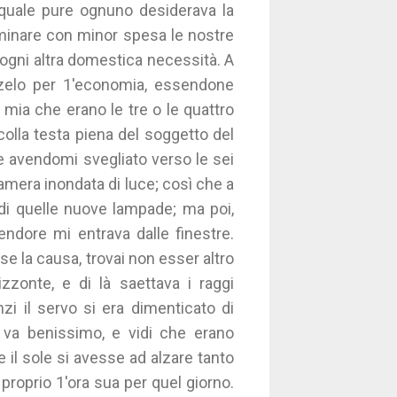
 quale pure ognuno desiderava la
uminare con minor spesa le nostre
 ogni altra domestica necessità. A
zelo per 1'economia, essendone
 mia che erano le tre o le quattro
olla testa piena del soggetto del
re avendomi svegliato verso le sei
amera inondata di luce; così che a
di quelle nuove lampade; ma poi,
lendore mi entrava dalle finestre.
se la causa, trovai non esser altro
izzonte, e di là saettava i raggi
zi il servo si era dimenticato di
e va benissimo, e vidi che erano
il sole si avesse ad alzare tanto
a proprio 1'ora sua per quel giorno.