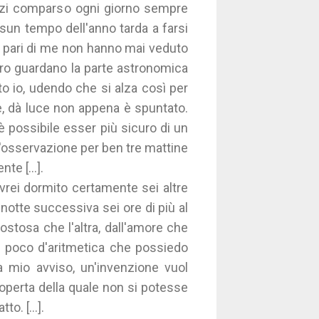
anzi comparso ogni giorno sempre
essun tempo dell'anno tarda a farsi
 al pari di me non hanno mai veduto
aro guardano la parte astronomica
o io, udendo che si alza così per
, dà luce non appena è spuntato.
 possibile esser più sicuro di un
 1'osservazione per ben tre mattine
e [...].
avrei dormito certamente sei altre
a notte successiva sei ore di più al
stosa che l'altra, dall'amore che
el poco d'aritmetica che possiedo
 a mio avviso, un'invenzione vuol
scoperta della quale non si potesse
o. [...].