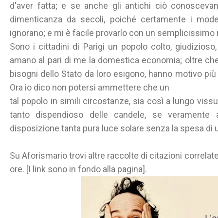
d'aver fatta; e se anche gli antichi ciò conosceva
dimenticanza da secoli, poiché certamente i modern
ignorano; e mi è facile provarlo con un semplicissimo r
Sono i cittadini di Parigi un popolo colto, giudizioso,
amano al pari di me la domestica economia; oltre che
bisogni dello Stato da loro esigono, hanno motivo più 
Ora io dico non potersi ammettere che un
tal popolo in simili circostanze, sia così a lungo vis
tanto dispendioso delle candele, se veramente
disposizione tanta pura luce solare senza la spesa di u
Su Aforismario trovi altre raccolte di citazioni correlate 
ore. [I link sono in fondo alla pagina].