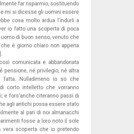
almente far risparmio, sostituendo
se mi si dicesse gli uomini essere
rebbe cosa molto ardua l'indurli a
ver io fatto una scoperta di poca
i uomo di buon senso, venuto che
o, che è giorno chiaro non appena
.
e così comunicata e abbandonata
 pensione, né privilegio, né altra
a fatta. Nulladimeno io so che
i corto intelletto che vorranno
i; e fors'anche citeranno passi di
che agli antichi possa essere stato
bilmente al pari di noi almanacchi
arimenti fosse a loro noto il sole
a vera scoperta che io pretendo