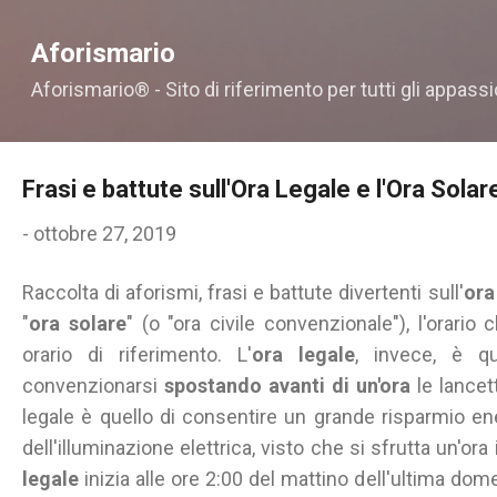
Passa ai contenuti principali
Aforismario
Aforismario® - Sito di riferimento per tutti gli appassi
Frasi e battute sull'Ora Legale e l'Ora Solar
-
ottobre 27, 2019
Raccolta di aforismi, frasi e battute divertenti sull'
ora
"
ora solare
" (o "ora civile convenzionale"), l'orari
orario di riferimento. L'
ora legale
, invece, è q
convenzionarsi
spostando avanti di un'ora
le lancett
legale è quello di consentire un grande risparmio ene
dell'illuminazione elettrica, visto che si sfrutta un'ora in
legale
inizia alle ore 2:00 del mattino dell'ultima dom