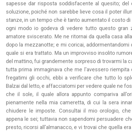
sapesse dar risposta soddisfacente al quesito; del
soluzione, poiché non sarebbe lieve cosa il poter ill
stanze, in un tempo che è tanto aumentato il costo di
ogni modo io godeva di vedere tutto questo gran 
amatore sviscerato. Me ne ritornai da quella casa alla
dopo la mezzanotte; e mi coricai, addormentandomi c
quale si era trattato. Ma un improvviso insolito rumo
del mattino, fui grandemente sorpreso di trovarmi la c
tutta prima immaginava che me l'avessero riempita 
fregatimi gli occhi, ebbi a verificare che tutto lo sp
Balzai dal letto, e affacciatomi per vedere quale ne fos
che il sole, il quale allora appunto compariva all'or
pienamente nella mia cameretta, di cui la sera innan
chiudere le imposte. Consultai il mio orologio, ch
appena le sei; tuttavia non sapendomi persuadere che 
presto, ricorsi all'almanacco, e vi trovai che quella er