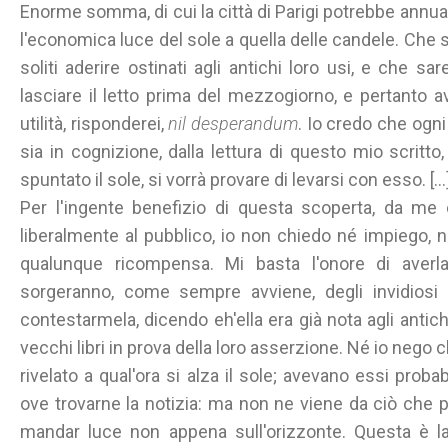
Enorme somma, di cui la città di Parigi potrebbe annu
l'economica luce del sole a quella delle candele. Che 
soliti aderire ostinati agli antichi loro usi, e che sa
lasciare il letto prima del mezzogiorno, e pertanto a
utilità, risponderei,
nil desperandum
. Io credo che ogn
sia in cognizione, dalla lettura di questo mio scritt
spuntato il sole, si vorrà provare di levarsi con esso. [...]
Per l'ingente benefizio di questa scoperta, da m
liberalmente al pubblico, io non chiedo né impiego, né
qualunque ricompensa. Mi basta l'onore di averl
sorgeranno, come sempre avviene, degli invidiosi d
contestarmela, dicendo eh'ella era già nota agli antich
vecchi libri in prova della loro asserzione. Né io nego 
rivelato a qual'ora si alza il sole; avevano essi proba
ove trovarne la notizia: ma non ne viene da ciò che p
mandar luce non appena sull'orizzonte. Questa è l