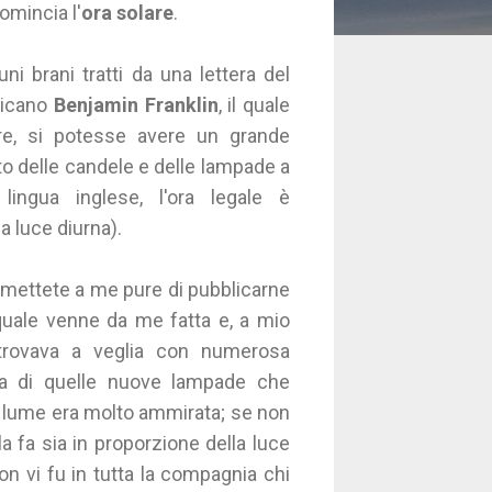
omincia l'
ora solare
.
i brani tratti da una lettera del
ricano
Benjamin Franklin
, il quale
are, si potesse avere un grande
to delle candele e delle lampade a
ingua inglese, l'ora legale è
la luce diurna).
rmettete a me pure di pubblicarne
quale venne da me fatta e, a mio
i trovava a veglia con numerosa
a di quelle nuove lampade che
el lume era molto ammirata; se non
la fa sia in proporzione della luce
n vi fu in tutta la compagnia chi