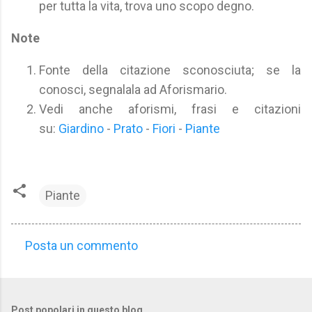
per tutta la vita, trova uno scopo degno.
Note
Fonte della citazione sconosciuta; se la
conosci, segnalala ad Aforismario.
Vedi anche aforismi, frasi e citazioni
su:
Giardino
-
Prato
-
Fiori
-
Piante
Piante
Posta un commento
C
o
m
Post popolari in questo blog