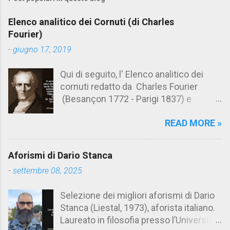
m
e
Elenco analitico dei Cornuti (di Charles
n
Fourier)
t
-
giugno 17, 2019
i
Qui di seguito, l' Elenco analitico dei
cornuti redatto da Charles Fourier
(Besançon 1772 - Parigi 1837) e
pubblicato postumo nel 1856. Su
READ MORE »
Aforismario trovi anche una raccolta di
citazioni tratte dalle opere di Charles
Fourier. [Il link è in fondo alla pagina]. Il
Aforismi di Dario Stanca
cornuto pretenzioso: colui che ritiene
-
settembre 08, 2025
sua moglie tanto fortunata, per averlo
sposato, da non poter nemmeno
Selezione dei migliori aforismi di Dario
ammettere l'idea del tradimento. Ciò lo
Stanca (Liestal, 1973), aforista italiano.
rende un marito assai comodo.
Laureato in filosofia presso l’Università
(Charles Fourier) Elenco analitico dei