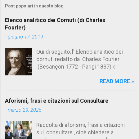
m
Post popolari in questo blog
m
e
Elenco analitico dei Cornuti (di Charles
n
Fourier)
t
-
giugno 17, 2019
i
Qui di seguito, l' Elenco analitico dei
cornuti redatto da Charles Fourier
(Besançon 1772 - Parigi 1837) e
pubblicato postumo nel 1856. Su
READ MORE »
Aforismario trovi anche una raccolta di
citazioni tratte dalle opere di Charles
Fourier. [Il link è in fondo alla pagina]. Il
Aforismi, frasi e citazioni sul Consultare
cornuto pretenzioso: colui che ritiene
-
marzo 29, 2025
sua moglie tanto fortunata, per averlo
sposato, da non poter nemmeno
Raccolta di aforismi, frasi e citazioni
ammettere l'idea del tradimento. Ciò lo
sul consultare , cioè chiedere a
rende un marito assai comodo.