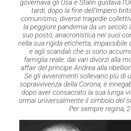
governava gli Usa e Stalin guidava l’U
tardi, dopo la fine dell’Impero brita
comunismo, diverse tragedie collettiv
la peggiore pandemia da un secolo in
suo posto, anacronistica nei suoi c
nella sua rigida etichetta, impassibile
e agli scandali che si sono accumul
famiglia reale: dai vari divorzi alla m
affair del principe Andrea alla ribell
Se gli avvenimenti sollevano più di u
sopravvivenza della Corona, è innegabi
dopo aver consacrato la sua lunga vit
ormai universalmente il simbolo del s
Per sempre regina
, 