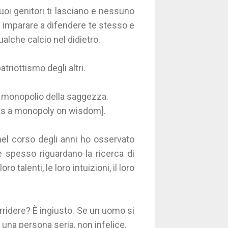
uoi genitori ti lasciano e nessuno
i imparare a difendere te stesso e
qualche calcio nel didietro.
riottismo degli altri.
l monopolio della saggezza.
has a monopoly on wisdom].
el corso degli anni ho osservato
 e spesso riguardano la ricerca di
o talenti, le loro intuizioni, il loro
ridere? È ingiusto. Se un uomo si
na persona seria, non infelice.