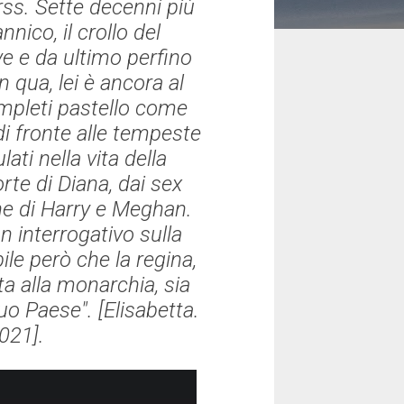
rss. Sette decenni più
nnico, il crollo del
e e da ultimo perfino
 qua, lei è ancora al
ompleti pastello come
 di fronte alle tempeste
ati nella vita della
orte di Diana, dai sex
ione di Harry e Meghan.
n interrogativo sulla
le però che la regina,
a alla monarchia, sia
uo Paese". [
Elisabetta.
2021].