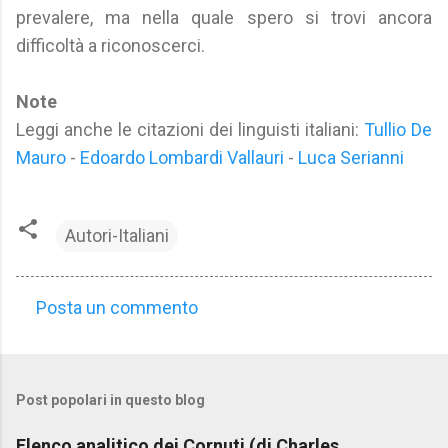
prevalere, ma nella quale spero si trovi ancora
difficoltà a riconoscerci.
Note
Leggi anche le citazioni dei linguisti italiani:
Tullio De
Mauro
-
Edoardo Lombardi Vallauri
-
Luca Serianni
Autori-Italiani
Posta un commento
C
o
m
Post popolari in questo blog
m
e
Elenco analitico dei Cornuti (di Charles