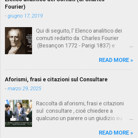
n
Fourier)
t
-
giugno 17, 2019
i
Qui di seguito, l' Elenco analitico dei
cornuti redatto da Charles Fourier
(Besançon 1772 - Parigi 1837) e
pubblicato postumo nel 1856. Su
READ MORE »
Aforismario trovi anche una raccolta di
citazioni tratte dalle opere di Charles
Fourier. [Il link è in fondo alla pagina]. Il
Aforismi, frasi e citazioni sul Consultare
cornuto pretenzioso: colui che ritiene
-
marzo 29, 2025
sua moglie tanto fortunata, per averlo
sposato, da non poter nemmeno
Raccolta di aforismi, frasi e citazioni
ammettere l'idea del tradimento. Ciò lo
sul consultare , cioè chiedere a
rende un marito assai comodo.
qualcuno un parere o un giudizio su
(Charles Fourier) Elenco analitico dei
determinate questioni. Alcune citazioni
cornuti Tableau analytique du cocuage,
READ MORE »
fanno riferimento anche alla
ca. 1808 (postumo 1856) Traduzione