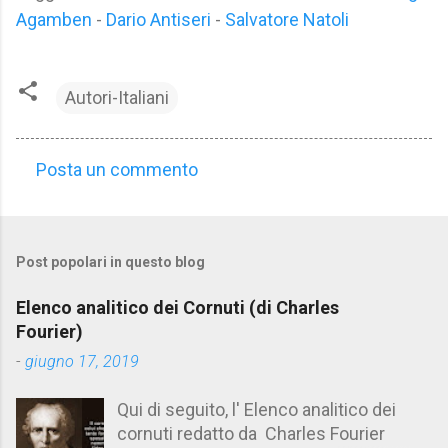
Agamben
-
Dario Antiseri
-
Salvatore Natoli
Autori-Italiani
Posta un commento
C
o
m
Post popolari in questo blog
m
e
Elenco analitico dei Cornuti (di Charles
n
Fourier)
t
-
giugno 17, 2019
i
Qui di seguito, l' Elenco analitico dei
cornuti redatto da Charles Fourier