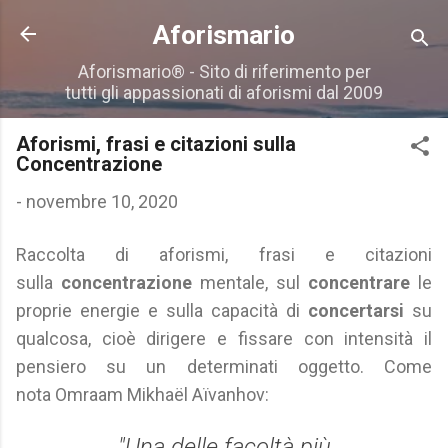
Passa ai contenuti principali
Aforismario
Aforismario® - Sito di riferimento per
tutti gli appassionati di aforismi dal 2009
Aforismi, frasi e citazioni sulla
Concentrazione
-
novembre 10, 2020
Raccolta di aforismi, frasi e citazioni
sulla
concentrazione
mentale, sul
concentrare
le
proprie energie e sulla capacità di
concertarsi
su
qualcosa, cioè dirigere e fissare con intensità il
pensiero su un determinati oggetto. Come
nota Omraam Mikhaël Aïvanhov:
"Una delle facoltà più