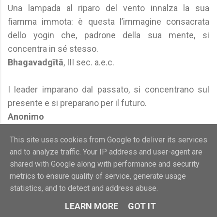
Una lampada al riparo del vento innalza la sua
fiamma immota: è questa l’immagine consacrata
dello yogin che, padrone della sua mente, si
concentra in sé stesso.
Bhagavadgītā
, III sec. a.e.c.
I leader imparano dal passato, si concentrano sul
presente e si preparano per il futuro.
Anonimo
This site uses cookies from Google to deliver its services
Note
and to analyze traffic. Your IP address and user-agent are
shared with Google along with performance and security
Fonte della citazione sconosciuta; se la
metrics to ensure quality of service, generate usage
conosci, segnalala ad Aforismario.
statistics, and to detect and address abuse.
Vedi anche aforismi, frasi e citazioni su:
LEARN MORE
GOT IT
Focalizzazione e Focus Mentale
-
Attenzione
-