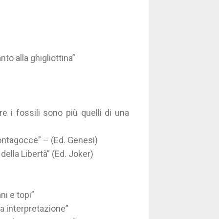
to alla ghigliottina”
e i fossili sono più quelli di una
ontagocce” – (Ed. Genesi)
ella Libertà” (Ed. Joker)
i e topi”
ra interpretazione”