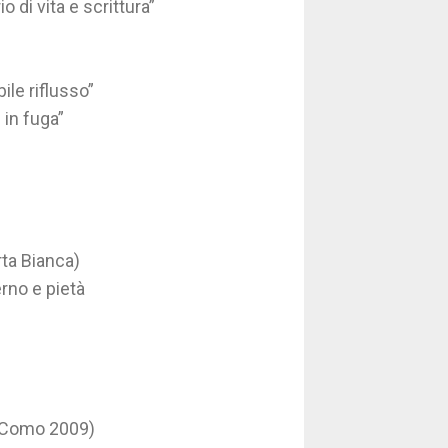
di vita e scrittura”
ile riflusso”
 in fuga”
rta Bianca)
erno e pietà
i, Como 2009)