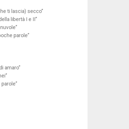
he ti lascia) secco”
a libertà I e II”
 nuvole”
poche parole”
di amaro”
nei”
 parole”