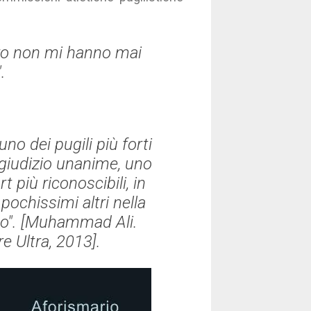
oro non mi hanno mai
.
o dei pugili più forti
 giudizio unanime, uno
t più riconoscibili, in
pochissimi altri nella
". [
Muhammad Ali.
re Ultra, 2013].