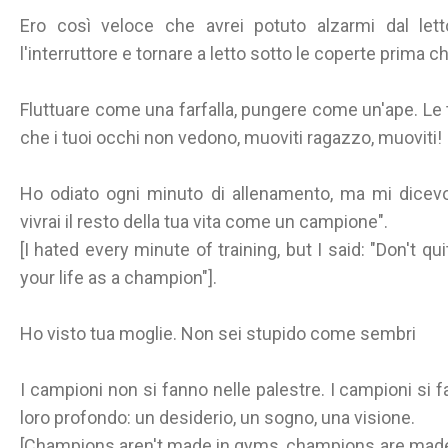
Ero così veloce che avrei potuto alzarmi dal letto
l'interruttore e tornare a letto sotto le coperte prima c
Fluttuare come una farfalla, pungere come un'ape. Le
che i tuoi occhi non vedono, muoviti ragazzo, muoviti!
Ho odiato ogni minuto di allenamento, ma mi dicevo:
vivrai il resto della tua vita come un campione".
[I hated every minute of training, but I said: "Don't qu
your life as a champion"].
Ho visto tua moglie. Non sei stupido come sembri
I campioni non si fanno nelle palestre. I campioni si
loro profondo: un desiderio, un sogno, una visione.
[Champions aren't made in gyms, champions are mad