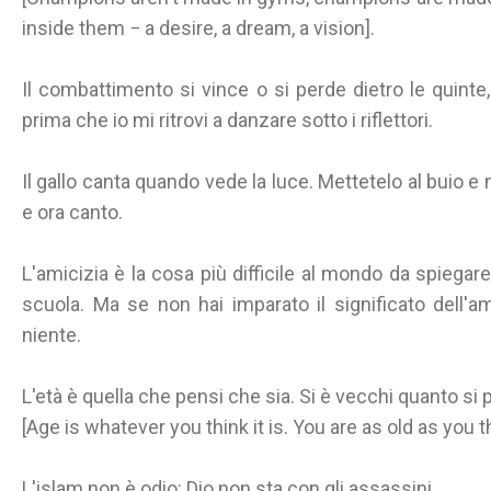
inside them − a desire, a dream, a vision].
Il combattimento si vince o si perde dietro le quinte, 
prima che io mi ritrovi a danzare sotto i riflettori.
Il gallo canta quando vede la luce. Mettetelo al buio e 
e ora canto.
L'amicizia è la cosa più difficile al mondo da spiega
scuola. Ma se non hai imparato il significato dell'a
niente.
L'età è quella che pensi che sia. Si è vecchi quanto si 
[Age is whatever you think it is. You are as old as you t
L'islam non è odio: Dio non sta con gli assassini.