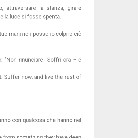
, attraversare la stanza, girare
he la luce si fosse spenta.
 tue mani non possono colpire ciò
 "Non rinunciare! Soffri ora − e
it. Suffer now, and live the rest of
 fanno con qualcosa che hanno nel
e from something they have deep