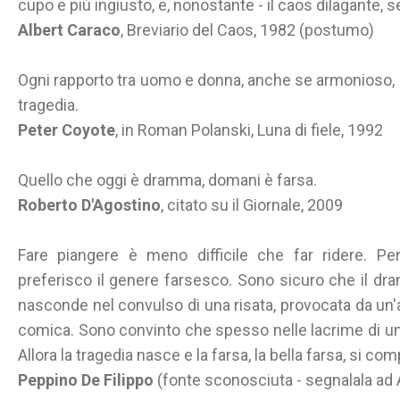
cupo e più ingiusto, e, nonostante - il caos dilagante,
Albert Caraco
, Breviario del Caos, 1982 (postumo)
Ogni rapporto tra uomo e donna, anche se armonioso, ha
tragedia.
Peter Coyote
, in Roman Polanski, Luna di fiele, 1992
Quello che oggi è dramma, domani è farsa.
Roberto D'Agostino
, citato su il Giornale, 2009
Fare piangere è meno difficile che far ridere. Per
preferisco il genere farsesco. Sono sicuro che il dramm
nasconde nel convulso di una risata, provocata da un'
comica. Sono convinto che spesso nelle lacrime di una 
Allora la tragedia nasce e la farsa, la bella farsa, si com
Peppino De Filippo
(fonte sconosciuta - segnalala ad 