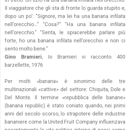
Il viaggiatore che gli sta di fronte lo guarda stupito e,
dopo un po': "Signore, ma lei ha una banana infilata
nell'orecchio..." "Cosa?" "Ha una banana infilata
nell'orecchio." "Senta, le spiacerebbe parlare più
forte, ho una banana infilata nell'orecchio e non ci
sento molto bene."
Gino Bramieri
, Io Bramieri vi racconto 400
barzellette, 1976
Per molti «banana» è sinonimo delle tre
multinazionali «cattive» del settore: Chiquita, Dole e
Del Monte. Il termine «repubblica delle banane»
(banana republic) è stato coniato quando, nei primi
anni del secolo scorso, lo strapotere delle industrie
bananiere come la United Fruit Company influenzava
pesantemente la vita politica interna di paesi come