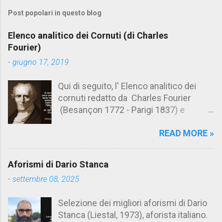
m
Post popolari in questo blog
m
e
Elenco analitico dei Cornuti (di Charles
n
Fourier)
t
-
giugno 17, 2019
i
Qui di seguito, l' Elenco analitico dei
cornuti redatto da Charles Fourier
(Besançon 1772 - Parigi 1837) e
pubblicato postumo nel 1856. Su
READ MORE »
Aforismario trovi anche una raccolta di
citazioni tratte dalle opere di Charles
Fourier. [Il link è in fondo alla pagina]. Il
Aforismi di Dario Stanca
cornuto pretenzioso: colui che ritiene
-
settembre 08, 2025
sua moglie tanto fortunata, per averlo
sposato, da non poter nemmeno
Selezione dei migliori aforismi di Dario
ammettere l'idea del tradimento. Ciò lo
Stanca (Liestal, 1973), aforista italiano.
rende un marito assai comodo.