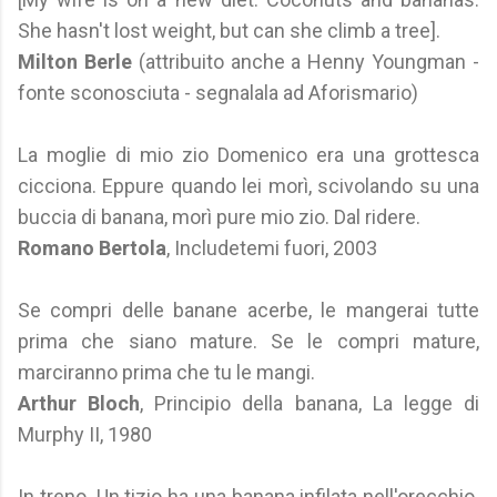
She hasn't lost weight, but can she climb a tree].
Milton Berle
(attribuito anche a Henny Youngman -
fonte sconosciuta - segnalala ad Aforismario)
La moglie di mio zio Domenico era una grottesca
cicciona. Eppure quando lei morì, scivolando su una
buccia di banana, morì pure mio zio. Dal ridere.
Romano Bertola
, Includetemi fuori, 2003
Se compri delle banane acerbe, le mangerai tutte
prima che siano mature. Se le compri mature,
marciranno prima che tu le mangi.
Arthur Bloch
, Principio della banana, La legge di
Murphy II, 1980
In treno. Un tizio ha una banana infilata nell'orecchio.