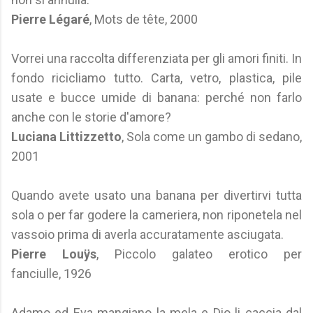
Pierre Légaré
, Mots de tête, 2000
Vorrei una raccolta differenziata per gli amori finiti. In
fondo ricicliamo tutto. Carta, vetro, plastica, pile
usate e bucce umide di banana: perché non farlo
anche con le storie d'amore?
Luciana Littizzetto
, Sola come un gambo di sedano,
2001
Quando avete usato una banana per divertirvi tutta
sola o per far godere la cameriera, non riponetela nel
vassoio prima di averla accuratamente asciugata.
Pierre Louÿs
, Piccolo galateo erotico per
fanciulle, 1926
Adamo ed Eva mangiano la mela e Dio li caccia dal