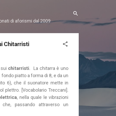
onati di aforismi dal 2009
i Chitarristi
 sui
chitarristi
. La chitarra è uno
fondo piatto a forma di 8, e da un
ito 6), che il suonatore mette in
ol plettro. [Vocabolario Treccani].
elettrica
, nella quale le vibrazioni
i, che, passando attraverso un