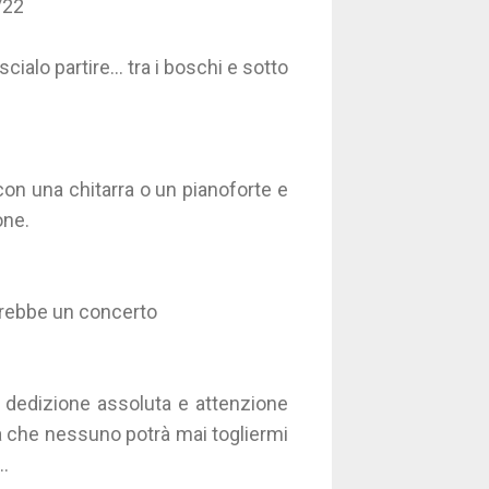
/22
ialo partire... tra i boschi e sotto
on una chitarra o un pianoforte e
one.
sarebbe un concerto
dedizione assoluta e attenzione
sa che nessuno potrà mai togliermi
..