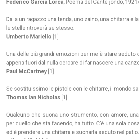
Federico García Lorca
, Poema del Cante jondo, 1921
Dai a un ragazzo una tenda, uno zaino, una chitarra e lasc
le stelle ritroverà se stesso.
Umberto Mariello
[1]
Una delle più grandi emozioni per me è stare seduto c
appena fuori dal nulla cercare di far nascere una canz
Paul McCartney
[1]
Se sostituissimo le pistole con le chitarre, il mondo 
Thomas Ian Nicholas
[1]
Qualcuno che suona uno strumento, con amore, una 
per quello che sta facendo, ha tutto. C'è una sola co
ed è prendere una chitarra e suonarla seduto nel patio.