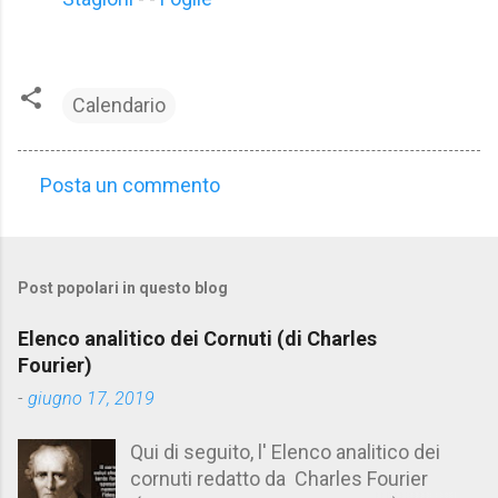
Calendario
Posta un commento
C
o
m
Post popolari in questo blog
m
e
Elenco analitico dei Cornuti (di Charles
n
Fourier)
t
-
giugno 17, 2019
i
Qui di seguito, l' Elenco analitico dei
cornuti redatto da Charles Fourier