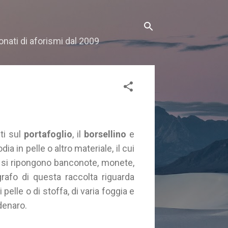
onati di aforismi dal 2009
nti sul
portafoglio
, il
borsellino
e
dia in pelle o altro materiale, il cui
ui si ripongono banconote, monete,
grafo di questa raccolta riguarda
 pelle o di stoffa, di varia foggia e
denaro.