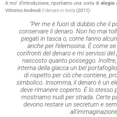
A mo' d'introduzione, riportiamo una sorta di
elogio 
Vittorino Andreoli
Il denaro in testa
(2011):
"Per me è fuori di dubbio che il p
conservare il denaro. Non ho mai tolle
piegati in tasca o, come fanno alcuni
anche per l'elemosina. È come se
confronti del denaro e mi servissi del
nascosto quanto posseggo. Inoltre, 
interna della giacca un bel portafog
di rispetto per ciò che contiene, p
simbolico. Insomma, il denaro è un el
deve rimanere coperto. È lo stesso 
mostriamo nudi per strada. Certe pa
devono restare un
secretum
e sem
all'immaginazione