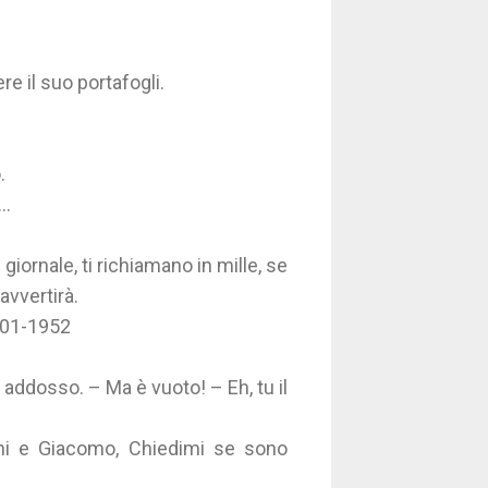
e il suo portafogli.
.
..
iornale, ti richiamano in mille, se
avvertirà.
1901-1952
addosso. – Ma è vuoto! – Eh, tu il
nni e Giacomo, Chiedimi se sono