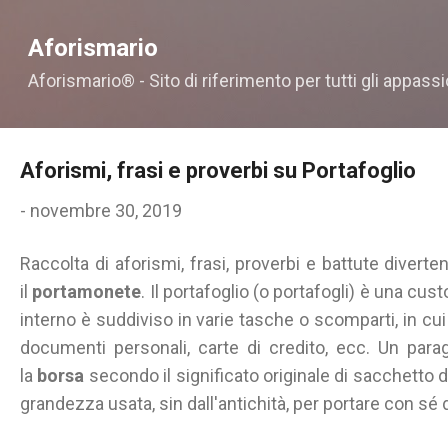
Passa ai contenuti principali
Aforismario
Aforismario® - Sito di riferimento per tutti gli appassi
Aforismi, frasi e proverbi su Portafoglio
-
novembre 30, 2019
Raccolta di aforismi, frasi, proverbi e battute diverte
il
portamonete
. Il portafoglio (o portafogli) è una custo
interno è suddiviso in varie tasche o scomparti, in c
documenti personali, carte di credito, ecc. Un para
la
borsa
secondo il significato originale di sacchetto di
grandezza usata, sin dall'antichità, per portare con sé 