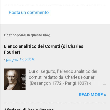
Posta un commento
C
o
m
Post popolari in questo blog
m
e
Elenco analitico dei Cornuti (di Charles
n
Fourier)
t
-
giugno 17, 2019
i
Qui di seguito, l' Elenco analitico dei
cornuti redatto da Charles Fourier
(Besançon 1772 - Parigi 1837) e
pubblicato postumo nel 1856. Su
READ MORE »
Aforismario trovi anche una raccolta di
citazioni tratte dalle opere di Charles
Fourier. [Il link è in fondo alla pagina]. Il