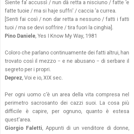
Siente fa’ accussì / nun dà retta a nisciuno / fatte ‘e
fatte tuoie / ma si haje suffri' / caccia ‘a currea.
[Senti fai così / non dar retta a nessuno / fatti i fatti
tuoi / ma se devi soffrire / tira fuori la cinghia].
Pino Daniele
, Yes I Know My Way, 1981
Coloro che parlano continuamente dei fatti altrui, han
trovato così il mezzo − e ne abusano − di serbare il
segreto per i propri.
Deprez
, Voi e io, XIX sec.
Per ogni uomo c'è un area della vita compresa nel
perimetro sacrosanto dei cazzi suoi. La cosa più
difficile è capire, per ognuno, quanto è estesa
quest'area.
Giorgio Faletti
, Appunti di un venditore di donne,