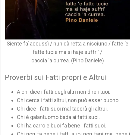
Siente fa’ accussì / nun dà retta a nisciuno / fatte ‘e
fatte tuoie ma si haje suffri' /
caccia ‘a currea. (Pino Daniele)
Proverbi sui Fatti propri e Altrui
A chi dice i fatti degli altri non dire i tuoi.
Chi cerca i fatti altrui, non può esser buono.
Chi dice i fatti suoi mal tacerà gli altrui.
Chi è galantuomo bada ai fatti suoi.
Chi ha carro e buoi fa bene i fatti suoi.
Chi non fa bene i fatti suoi non farà mai bene i