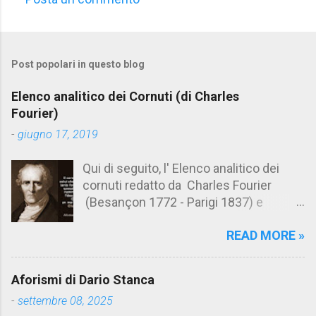
C
o
m
Post popolari in questo blog
m
e
Elenco analitico dei Cornuti (di Charles
n
Fourier)
t
-
giugno 17, 2019
i
Qui di seguito, l' Elenco analitico dei
cornuti redatto da Charles Fourier
(Besançon 1772 - Parigi 1837) e
pubblicato postumo nel 1856. Su
READ MORE »
Aforismario trovi anche una raccolta di
citazioni tratte dalle opere di Charles
Fourier. [Il link è in fondo alla pagina]. Il
Aforismi di Dario Stanca
cornuto pretenzioso: colui che ritiene
-
settembre 08, 2025
sua moglie tanto fortunata, per averlo