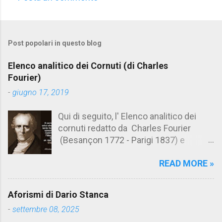
C
o
m
Post popolari in questo blog
m
e
Elenco analitico dei Cornuti (di Charles
n
Fourier)
t
-
giugno 17, 2019
i
Qui di seguito, l' Elenco analitico dei
cornuti redatto da Charles Fourier
(Besançon 1772 - Parigi 1837) e
pubblicato postumo nel 1856. Su
READ MORE »
Aforismario trovi anche una raccolta di
citazioni tratte dalle opere di Charles
Fourier. [Il link è in fondo alla pagina]. Il
Aforismi di Dario Stanca
cornuto pretenzioso: colui che ritiene
-
settembre 08, 2025
sua moglie tanto fortunata, per averlo