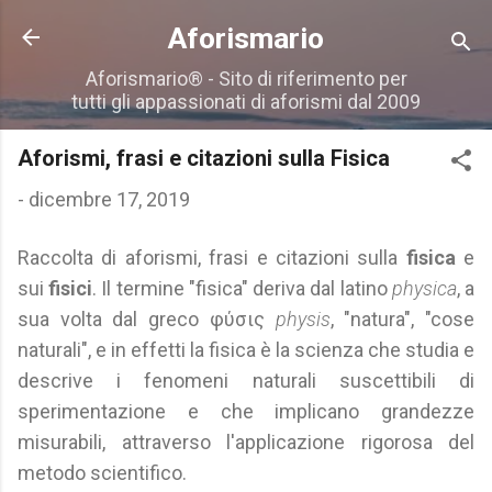
Passa ai contenuti principali
Aforismario
Aforismario® - Sito di riferimento per
tutti gli appassionati di aforismi dal 2009
Aforismi, frasi e citazioni sulla Fisica
-
dicembre 17, 2019
Raccolta di aforismi, frasi e citazioni sulla
fisica
e
sui
fisici
. Il termine "fisica" deriva dal latino
physica
, a
sua volta dal greco φύσις
physis
, "natura", "cose
naturali", e in effetti la fisica è la scienza che studia e
descrive i fenomeni naturali suscettibili di
sperimentazione e che implicano grandezze
misurabili, attraverso l'applicazione rigorosa del
metodo scientifico.