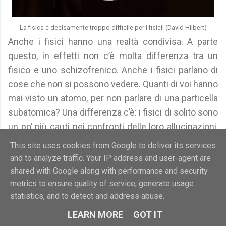
La fisica è decisamente troppo difficile per i fisici! (David Hilbert)
Anche i fisici hanno una realtà condivisa. A parte
questo, in effetti non c’è molta differenza tra un
fisico e uno schizofrenico. Anche i fisici parlano di
cose che non si possono vedere. Quanti di voi hanno
mai visto un atomo, per non parlare di una particella
subatomica? Una differenza c’è: i fisici di solito sono
un po’ più cauti nei confronti delle loro allucinazioni,
che chiamano ‘modelli’ o ‘teorie’. Quando una delle
This site uses cookies from Google to deliver its services
loro allucinazioni viene messa in questione da nuovi
and to analyze traffic. Your IP address and user-agent are
dati, i fisici sono un po’ più disposti a rinunciare alle
shared with Google along with performance and security
loro vecchie idee.
metrics to ensure quality of service, generate usage
statistics, and to detect and address abuse.
Richard Bandler
, Usare il cervello per cambiare,
1985
LEARN MORE
GOT IT