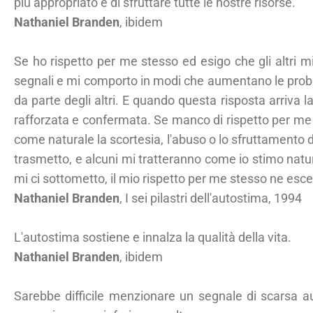
più appropriato e di sfruttare tutte le nostre risorse.
Nathaniel Branden
, ibidem
Se ho rispetto per me stesso ed esigo che gli altri mi
segnali e mi comporto in modi che aumentano le probab
da parte degli altri. E quando questa risposta arriva l
rafforzata e confermata. Se manco di rispetto per m
come naturale la scortesia, l'abuso o lo sfruttamento d
trasmetto, e alcuni mi tratteranno come io stimo nat
mi ci sottometto, il mio rispetto per me stesso ne esc
Nathaniel Branden
, I sei pilastri dell'autostima, 1994
L'autostima sostiene e innalza la qualità della vita.
Nathaniel Branden
, ibidem
Sarebbe difficile menzionare un segnale di scarsa a