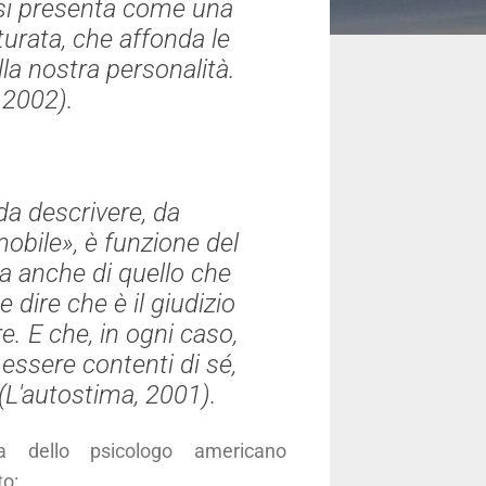
 si presenta come una
turata, che affonda le
lla nostra personalità.
, 2002).
 da descrivere, da
mobile», è funzione del
ma anche di quello che
ire che è il giudizio
e. E che, in ogni caso,
essere contenti di sé,
(
L'autostima
, 2001).
ta dello psicologo americano
to: