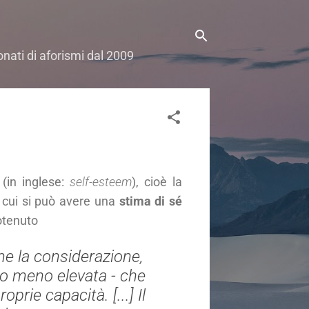
onati di aforismi dal 2009
(in inglese:
self-esteem
), cioè la
 cui si può avere una
stima di sé
rotenuto
me la considerazione,
ù o meno elevata - che
prie capacità. [...] Il