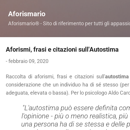
Passa ai contenuti principali
Aforismario
Aforismario® - Sito di riferimento per tutti gli appassi
Aforismi, frasi e citazioni sull'Autostima
-
febbraio 09, 2020
Raccolta di aforismi, frasi e citazioni sull'
autostima
considerazione che un individuo ha di sé stesso (per
adeguata,
elevata o bassa). Per lo psicologo Aldo Ca
"L'autostima può essere definita co
l'opinione - più o meno realistica, pi
una persona ha di se stessa e delle pro