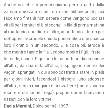
Anche noi che ci preoccupiamo per un gatto dalla
zampa spezzata o per un cane abbandonato, poi
facciamo finta di non sapere come vengono uccisi i
vitelli per fornirci di bistecche: in fila di prima mattina
al mattatoio, uno dietro l'altro, aspettando il turno per
sottoporsi al crudele chiodo pneumatico che spacca
loro il cranio in un secondo. E la cosa più atroce è
che mentre fanno la fila, vedono morire i figli, i fratelli,
le madri, i padri. E quando li trasportano da un paese
all'altro, da una città all'altra, li spingono dentro dei
vagoni sprangati in cui sono costretti a stare in piedi
per giorni interi, facendosi i bisogni l'uno addosso
all'altro, senza mangiare e senza bere (tanto vanno a
morire e chi se ne frega), proprio come facevano i
nazisti con le loro vittime.
Dacia Maraini
, Dolce per sé, 1997