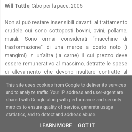
Will Tuttle
, Cibo per la pace, 2005
Non si può restare insensibili davanti al trattamento
crudele cui sono sottoposti bovini, ovini, pollame,
maiali. Sono ormai considerati “macchine di
trasformazione” di una merce a costo noto (i
mangimi) in un’altra (la carne) il cui prezzo deve
essere remunerativo al massimo, detratte le spese
di allevamento che devono risultare contratte al
minimo.
This site uses cookies from Google to deliver its services
Umberto Veronesi e Mario Pappagallo
, Una
and to analyze traffic. Your IP address and user-agent are
carezza per guarire, 2005
shared with Google along with performance and security
metrics to ensure quality of service, generate usage
Ormai anche le riviste scientifiche rifiutano la
statistics, and to detect and address abuse.
pubblicazione di studi che comportino
LEARN MORE
GOT IT
maltrattamento di animali, soprattutto quando non