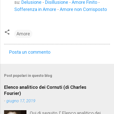
su:
Delusione
-
Disillusione
-
Amore Finito
-
Sofferenza in Amore
-
Amore non Corrisposto
Amore
Posta un commento
C
o
m
Post popolari in questo blog
m
e
Elenco analitico dei Cornuti (di Charles
n
Fourier)
t
-
giugno 17, 2019
i
Qui di seguito, l' Elenco analitico dei