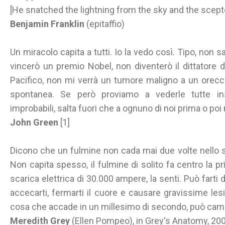
[He snatched the lightning from the sky and the scepte
Benjamin Franklin
(epitaffio)
Un miracolo capita a tutti. Io la vedo così. Tipo, non 
vincerò un premio Nobel, non diventerò il dittatore d
Pacifico, non mi verrà un tumore maligno a un orec
spontanea. Se però proviamo a vederle tutte i
improbabili, salta fuori che a ognuno di noi prima o po
John Green
[1]
Dicono che un fulmine non cada mai due volte nello 
Non capita spesso, il fulmine di solito fa centro la p
scarica elettrica di 30.000 ampere, la senti. Può farti 
accecarti, fermarti il cuore e causare gravissime les
cosa che accade in un millesimo di secondo, può camb
Meredith Grey
(Ellen Pompeo), in Grey's Anatomy, 20