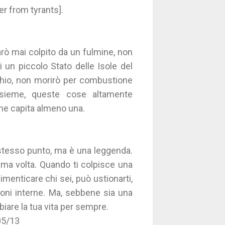
r from tyrants].
sarò mai colpito da un fulmine, non
i un piccolo Stato delle Isole del
chio, non morirò per combustione
nsieme, queste cose altamente
i ne capita almeno una.
stesso punto, ma è una leggenda.
rima volta. Quando ti colpisce una
dimenticare chi sei, può ustionarti,
ioni interne. Ma, sebbene sia una
iare la tua vita per sempre.
05/13