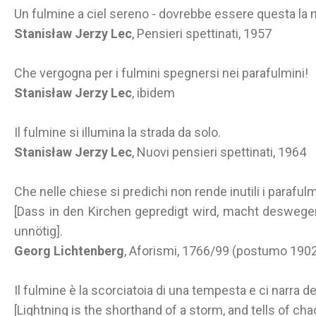
Un fulmine a ciel sereno - dovrebbe essere questa la m
Stanisław Jerzy Lec
, Pensieri spettinati, 1957
Che vergogna per i fulmini spegnersi nei parafulmini!
Stanisław Jerzy Lec
, ibidem
Il fulmine si illumina la strada da solo.
Stanisław Jerzy Lec
, Nuovi pensieri spettinati, 1964
Che nelle chiese si predichi non rende inutili i parafulm
[Dass in den Kirchen gepredigt wird, macht deswegen 
unnötig].
Georg Lichtenberg
, Aforismi, 1766/99 (postumo 190
Il fulmine è la scorciatoia di una tempesta e ci narra de
[Lightning is the shorthand of a storm, and tells of cha