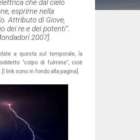
lettrica che dal cielo
one, esprime nella
lo. Attributo di Giove,
o dei re e dei potenti".
Mondadori 2007].
relate a questa sul temporale, la
iddetto "colpo di fulmine", cioè
 [I link sono in fondo alla pagina].