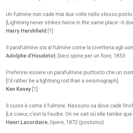
Un fulmine non cade mai due volte nello stesso posto 
[Lightning never strikes twice in the same place--it doe
Harry Hershfield
[1]
Il parafulmine sta al fulmine come la civetteria agli uomin
Adolphe d'Houdetot
, Dieci spine per un fiore, 1853
Preferirei essere un parafulmine piuttosto che un sis
[I'd rather be a lightning rod than a seismograph].
Ken Kesey
[1]
Il cuore è come il fulmine. Nessuno sa dove cade finc
[Le coeur, c'est la foudre. On ne sait où elle tombe qu
Henri Lacordaire
, Opere, 1872 (postumo)