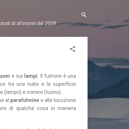
onati di aforismi dal 2009
uoni
e sui
lampi
. Il fulmine è una
uce tra una nube e la superficie
ive (lampo) e sonore (tuono).
he al
parafulmine
e alla locuzione
gere di qualche cosa in maniera