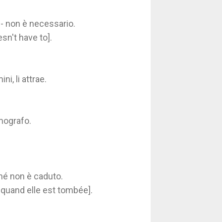
- non è necessario.
sn't have to].
i, li attrae.
mografo.
hé non è caduto.
e quand elle est tombée].