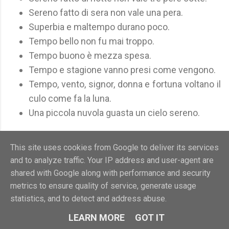
Sereno fatto di sera non vale una pera.
Superbia e maltempo durano poco.
Tempo bello non fu mai troppo.
Tempo buono è mezza spesa.
Tempo e stagione vanno presi come vengono.
Tempo, vento, signor, donna e fortuna voltano il
culo come fa la luna.
Una piccola nuvola guasta un cielo sereno.
Note
This site uses cookies from Google to deliver its services
Fonte della citazione sconosciuta; se la
and to analyze traffic. Your IP address and user-agent are
shared with Google along with performance and security
conosci, segnalala ad Aforismario.
metrics to ensure quality of service, generate usage
Vedi anche aforismi, frasi e citazioni su:
Meteo
statistics, and to detect and address abuse.
e Previsioni del Tempo
-
Clima
-
Temperatura
-
Pioggia
-
Meteoropatia
LEARN MORE
GOT IT