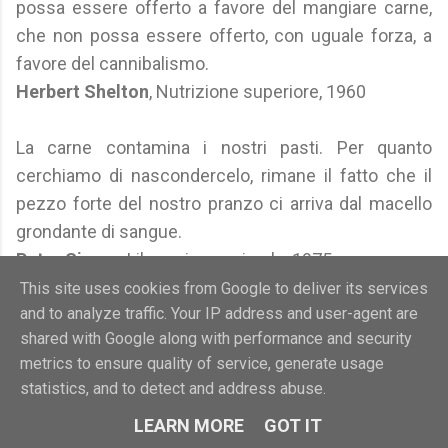
possa essere offerto a favore del mangiare carne,
che non possa essere offerto, con uguale forza, a
favore del cannibalismo.
Herbert Shelton
, Nutrizione superiore, 1960
La carne contamina i nostri pasti. Per quanto
cerchiamo di nascondercelo, rimane il fatto che il
pezzo forte del nostro pranzo ci arriva dal macello
grondante di sangue.
Peter Singer
, Liberazione animale, 1975
This site uses cookies from Google to deliver its services
and to analyze traffic. Your IP address and user-agent are
Uccidere un animale è di per sé un atto che turba. È
shared with Google along with performance and security
stato detto che, se dovessimo uccidere
metrics to ensure quality of service, generate usage
personalmente per procurarci la carne, saremmo
statistics, and to detect and address abuse.
tutti vegetariani.
LEARN MORE
GOT IT
Peter Singer
, ibidem