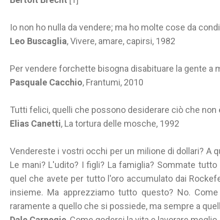
Io non ho nulla da vendere; ma ho molte cose da condi
Leo Buscaglia
, Vivere, amare, capirsi, 1982
Per vendere forchette bisogna disabituare la gente a 
Pasquale Cacchio
, Frantumi, 2010
Tutti felici, quelli che possono desiderare ciò che non 
Elias Canetti
, La tortura delle mosche, 1992
Vendereste i vostri occhi per un milione di dollari? 
Le mani? L'udito? I figli? La famiglia? Sommate tutt
quel che avete per tutto l'oro accumulato dai Rockefe
insieme. Ma apprezziamo tutto questo? No. Come 
raramente a quello che si possiede, ma sempre a quell
Dale Carnegie
, Come godersi la vita e lavorare megli