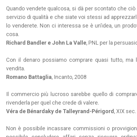
Quando vendete qualcosa, si dà per scontato che ciò
servizio di qualità e che siate voi stessi ad apprezzar
lo venderete. Non ci interessa se è un’idea, un prodot
cosa.
Richard Bandler e John La Valle
, PNL per la persuasi
Con il denaro possiamo comprare quasi tutto, ma la
vendita.
Romano Battaglia
, Incanto, 2008
Il commercio più lucroso sarebbe quello di comprare
rivenderla per quel che crede di valere.
Véra de Bénardaky de Talleyrand-Périgord
, XIX sec. 
Non è possibile incassare commissioni o provvigion
possibile concludere affari senza ricevere ordina