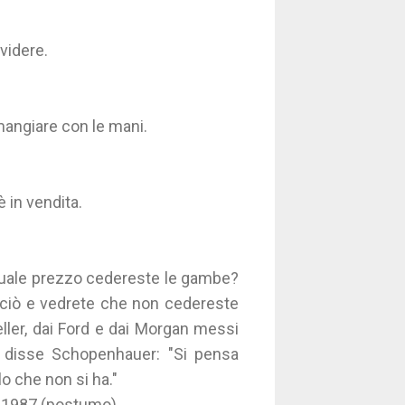
videre.
mangiare con le mani.
è in vendita.
A quale prezzo cedereste le gambe?
o ciò e vedrete che non cedereste
ller, dai Ford e dai Morgan messi
disse Schopenhauer: "Si pensa
o che non si ha."
o, 1987 (postumo)