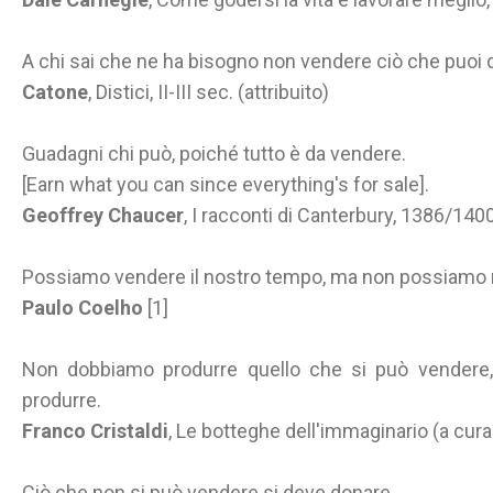
A chi sai che ne ha bisogno non vendere ciò che puoi da
Catone
, Distici, II-III sec. (attribuito)
Guadagni chi può, poiché tutto è da vendere.
[Earn what you can since everything's for sale].
Geoffrey Chaucer
, I racconti di Canterbury, 1386/1
Possiamo vendere il nostro tempo, ma non possiamo r
Paulo Coelho
[1]
Non dobbiamo produrre quello che si può vendere,
produrre.
Franco Cristaldi
, Le botteghe dell'immaginario (a cura 
Ciò che non si può vendere si deve donare.