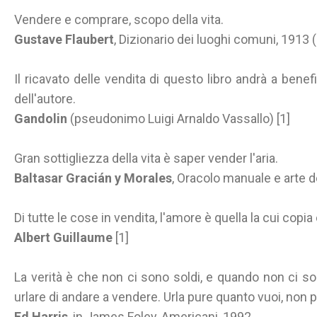
Vendere e comprare, scopo della vita.
Gustave Flaubert
, Dizionario dei luoghi comuni, 1913
Il ricavato delle vendita di questo libro andrà a benef
dell'autore.
Gandolin
(pseudonimo Luigi Arnaldo Vassallo) [1]
Gran sottigliezza della vita è saper vender l'aria.
Baltasar Gracián y Morales
, Oracolo manuale e arte 
Di tutte le cose in vendita, l'amore è quella la cui copia 
Albert Guillaume
[1]
La verità è che non ci sono soldi, e quando non ci sono 
urlare di andare a vendere. Urla pure quanto vuoi, non 
Ed Harris
, in James Foley, Americani, 1992