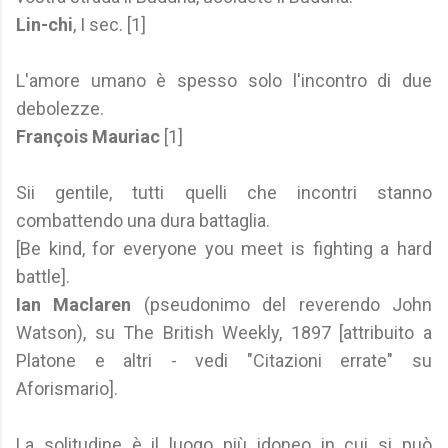
Lin-chi
, I sec. [1]
L'amore umano è spesso solo l'incontro di due
debolezze.
François Mauriac
[1]
Sii gentile, tutti quelli che incontri stanno
combattendo una dura battaglia.
[Be kind, for everyone you meet is fighting a hard
battle].
Ian Maclaren
(pseudonimo del reverendo John
Watson), su The British Weekly, 1897 [attribuito a
Platone e altri - vedi "Citazioni errate" su
Aforismario].
La solitudine è il luogo più idoneo in cui si può