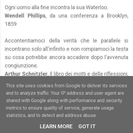
Ogni uomo alla fine incontra la sua Waterloo.
Wendell Phillips
, da una conferenza a Brooklyn,
1859
Accontentiamoci della verità che le parallele si
incontrano solo all'infinito e non rompiamoci la testa
su cosa potrebbe ancora accadere dopo l'avvenuta
congiunzione.
Arthur Schnitzler
, Il libro dei motti e delle riflessioni,
1927
This site uses cookies from Google to deliver its services
and to analyze traffic. Your IP address and user-agent are
Il nostro rapporto con la felicità è simile a quello di
shared with Google along with performance and security
due conoscenti che, non amando frequentare gli
metrics to ensure quality of service, generate usage
stessi posti, raramente hanno l’opportunità
statistics, and to detect and address abuse.
d’incontrarsi.
LEARN MORE
GOT IT
Giovanni Soriano
, Finché c'è vita non c'è speranza,