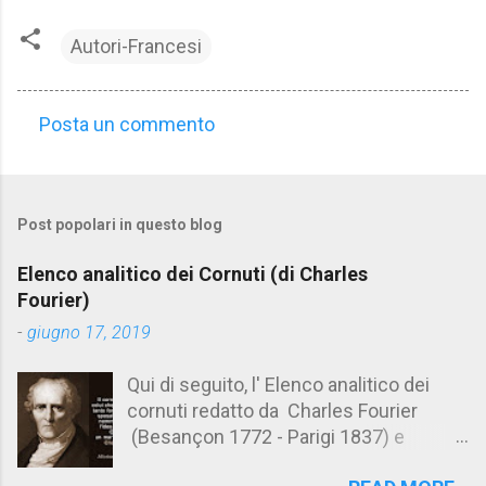
Autori-Francesi
Posta un commento
C
o
m
Post popolari in questo blog
m
e
Elenco analitico dei Cornuti (di Charles
n
Fourier)
t
-
giugno 17, 2019
i
Qui di seguito, l' Elenco analitico dei
cornuti redatto da Charles Fourier
(Besançon 1772 - Parigi 1837) e
pubblicato postumo nel 1856. Su