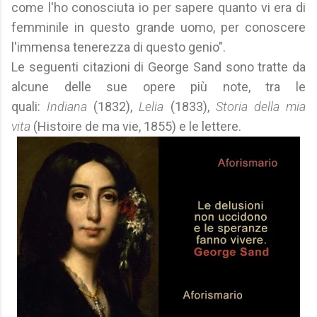
come l'ho conosciuta io per sapere quanto vi era di
femminile in questo grande uomo, per conoscere
l'immensa tenerezza di questo genio".
Le seguenti citazioni di George Sand sono tratte da
alcune delle sue opere più note, tra le
quali:
Indiana
(1832),
Lelia
(1833),
Storia della mia
vita
(Histoire de ma vie, 1855) e le lettere.