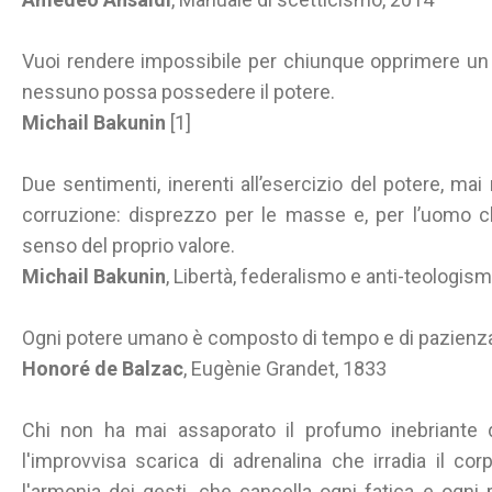
Vuoi rendere impossibile per chiunque opprimere un 
nessuno possa possedere il potere.
Michail Bakunin
[1]
Due sentimenti, inerenti all’esercizio del potere, m
corruzione: disprezzo per le masse e, per l’uomo c
senso del proprio valore.
Michail Bakunin
, Libertà, federalismo e anti-teologis
Ogni potere umano è composto di tempo e di pazienz
Honoré de Balzac
, Eugènie Grandet, 1833
Chi non ha mai assaporato il profumo inebriante
l'improvvisa scarica di adrenalina che irradia il c
l'armonia dei gesti, che cancella ogni fatica e ogni r