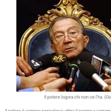
Il potere logora chi non ce l'ha. (Gi
Il potere è sempre pericoloso; attira il peggio e corrom