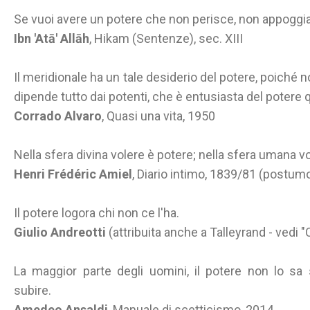
Se vuoi avere un potere che non perisce, non appoggia
Ibn 'Atā' Allāh
, Hikam (Sentenze), sec. XIII
Il meridionale ha un tale desiderio del potere, poiché
dipende tutto dai potenti, che è entusiasta del potere
Corrado Alvaro
, Quasi una vita, 1950
Nella sfera divina volere è potere; nella sfera umana v
Henri Frédéric Amiel
, Diario intimo, 1839/81 (postum
Il potere logora chi non ce l'ha.
Giulio Andreotti
(attribuita anche a Talleyrand - vedi "
La maggior parte degli uomini, il potere non lo sa 
subire.
Amedeo Ansaldi
, Manuale di scetticismo, 2014