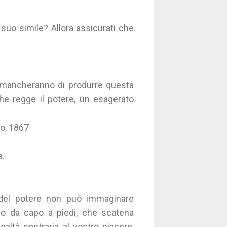
suo simile? Allora assicurati che
ai mancheranno di produrre questa
he regge il potere, un esagerato
mo, 1867
a.
 del potere non può immaginare
orpo da capo a piedi, che scatena
ealtà contraria al vostro piacere,