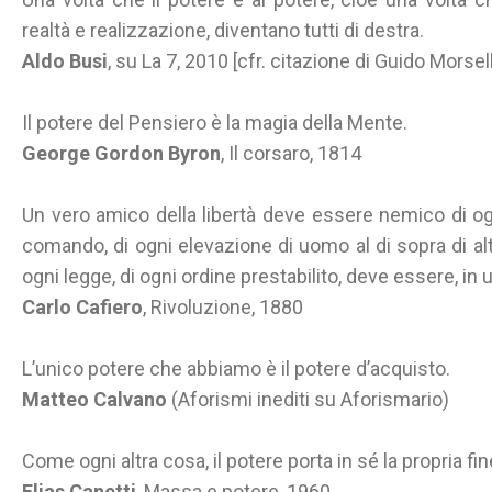
realtà e realizzazione, diventano tutti di destra.
Aldo Busi
, su La 7, 2010 [cfr. citazione di Guido Morsell
Il potere del Pensiero è la magia della Mente.
George Gordon Byron
, Il corsaro, 1814
Un vero amico della libertà deve essere nemico di ogni
comando, di ogni elevazione di uomo al di sopra di al
ogni legge, di ogni ordine prestabilito, deve essere, in 
Carlo Cafiero
, Rivoluzione, 1880
L’unico potere che abbiamo è il potere d’acquisto.
Matteo Calvano
(Aforismi inediti su Aforismario)
Come ogni altra cosa, il potere porta in sé la propria fin
Elias Canetti
, Massa e potere, 1960