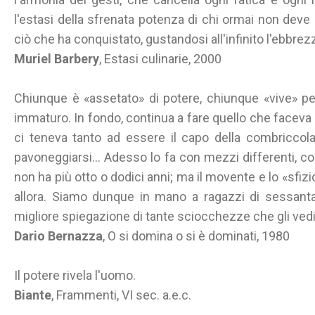
l'estasi della sfrenata potenza di chi ormai non deve 
ciò che ha conquistato, gustandosi all'infinito l'ebbrez
Muriel Barbery
, Estasi culinarie, 2000
Chiunque è «assetato» di potere, chiunque «vive» pe
immaturo. In fondo, continua a fare quello che facev
ci teneva tanto ad essere il capo della combriccola,
pavoneggiarsi… Adesso lo fa con mezzi differenti, c
non ha più otto o dodici anni; ma il movente e lo «sfizi
allora. Siamo dunque in mano a ragazzi di sessanta,
migliore spiegazione di tante sciocchezze che gli v
Dario Bernazza
, O si domina o si è dominati, 1980
Il potere rivela l'uomo.
Biante
, Frammenti, VI sec. a.e.c.