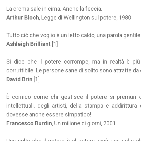
La crema sale in cima. Anche la feccia.
Arthur Bloch
, Legge di Wellington sul potere, 1980
Tutto ciò che voglio è un letto caldo, una parola gentile 
Ashleigh Brilliant
[1]
Si dice che il potere corrompe, ma in realtà è più
corruttibile. Le persone sane di solito sono attratte da
David Brin
[1]
È comico come chi gestisce il potere si premuri di
intellettuali, degli artisti, della stampa e addiritt
dovesse anche essere simpatico!
Francesco Burdin
, Un milione di giorni, 2001
Una volta che il potere è al potere, cioè una volta c