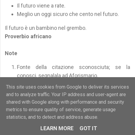
Il futuro viene a rate.
Meglio un oggi sicuro che cento nel futuro.
Il futuro è un bambino nel grembo.
Proverbio africano
Note
Fonte della citazione sconosciuta; se la
conosci, segnalala ad Aforismario.
Vedi anche aforismi, frasi e citazioni
This site uses cookies from Google to deliver its services
su:
Avvenire
-
Domani
-
Tempo
-
Passato,
and to analyze traffic. Your IP address and user-agent are
Presente e Futuro
shared with Google along with performance and security
metrics to ensure quality of service, generate usage
statistics, and to detect and address abuse.
LEARN MORE
GOT IT
Tempo