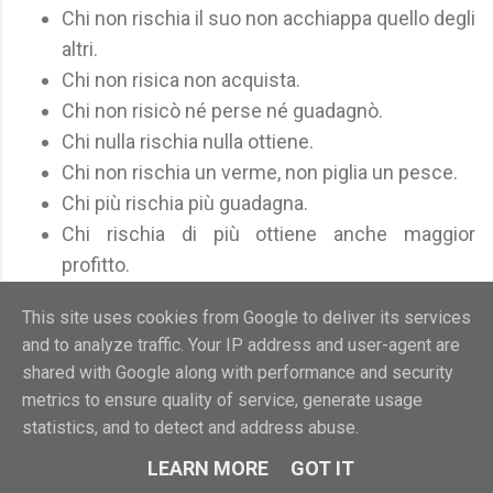
Chi non rischia il suo non acchiappa quello degli
altri.
Chi non risica non acquista.
Chi non risicò né perse né guadagnò.
Chi nulla rischia nulla ottiene.
Chi non rischia un verme, non piglia un pesce.
Chi più rischia più guadagna.
Chi rischia di più ottiene anche maggior
profitto.
Chi troppo rischia tutto perde.
This site uses cookies from Google to deliver its services
Si rischia a combattere, si rischia a navigare e si
and to analyze traffic. Your IP address and user-agent are
rischia a letto.
shared with Google along with performance and security
Una volta si può rischiare.
metrics to ensure quality of service, generate usage
statistics, and to detect and address abuse.
Note
LEARN MORE
GOT IT
Fonte della citazione sconosciuta; se la