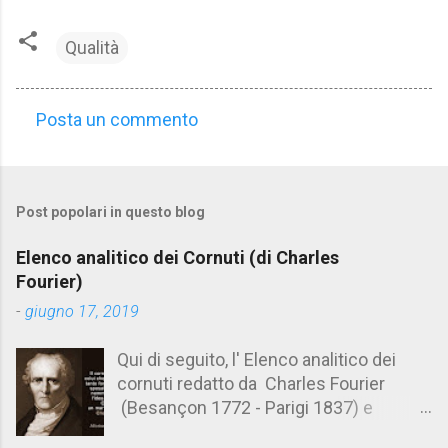
Qualità
Posta un commento
C
o
m
Post popolari in questo blog
m
e
Elenco analitico dei Cornuti (di Charles
n
Fourier)
t
-
giugno 17, 2019
i
Qui di seguito, l' Elenco analitico dei
cornuti redatto da Charles Fourier
(Besançon 1772 - Parigi 1837) e
pubblicato postumo nel 1856. Su