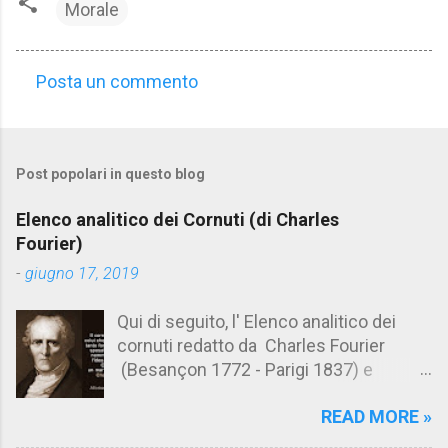
Morale
Posta un commento
C
o
m
Post popolari in questo blog
m
e
Elenco analitico dei Cornuti (di Charles
n
Fourier)
t
-
giugno 17, 2019
i
Qui di seguito, l' Elenco analitico dei
cornuti redatto da Charles Fourier
(Besançon 1772 - Parigi 1837) e
pubblicato postumo nel 1856. Su
READ MORE »
Aforismario trovi anche una raccolta di
citazioni tratte dalle opere di Charles