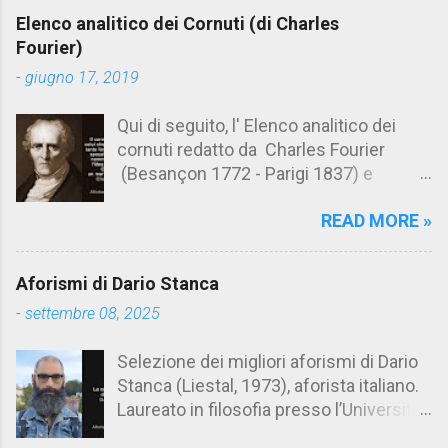
e
Elenco analitico dei Cornuti (di Charles
n
Fourier)
t
-
giugno 17, 2019
i
Qui di seguito, l' Elenco analitico dei
cornuti redatto da Charles Fourier
(Besançon 1772 - Parigi 1837) e
pubblicato postumo nel 1856. Su
READ MORE »
Aforismario trovi anche una raccolta di
citazioni tratte dalle opere di Charles
Fourier. [Il link è in fondo alla pagina]. Il
Aforismi di Dario Stanca
cornuto pretenzioso: colui che ritiene
-
settembre 08, 2025
sua moglie tanto fortunata, per averlo
sposato, da non poter nemmeno
Selezione dei migliori aforismi di Dario
ammettere l'idea del tradimento. Ciò lo
Stanca (Liestal, 1973), aforista italiano.
rende un marito assai comodo.
Laureato in filosofia presso l’Università
(Charles Fourier) Elenco analitico dei
del Salento, Dario Stanca ha curato il
cornuti Tableau analytique du cocuage,