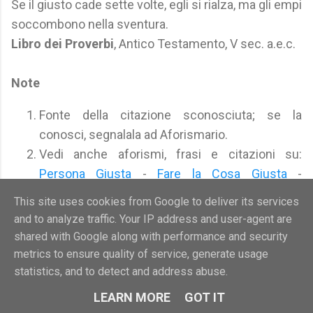
Se il giusto cade sette volte, egli si rialza, ma gli empi
soccombono nella sventura.
Libro dei Proverbi
, Antico Testamento, V sec. a.e.c.
Note
Fonte della citazione sconosciuta; se la
conosci, segnalala ad Aforismario.
Vedi anche aforismi, frasi e citazioni su:
Persona Giusta
-
Fare la Cosa Giusta
-
Momento Giusto
-
Giustizia
-
Ingiustizia
This site uses cookies from Google to deliver its services
and to analyze traffic. Your IP address and user-agent are
shared with Google along with performance and security
metrics to ensure quality of service, generate usage
Morale
statistics, and to detect and address abuse.
LEARN MORE
GOT IT
Posta un commento