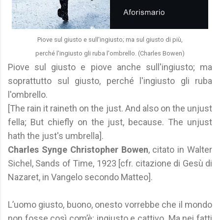
Piove sul giusto e sull'ingiusto; ma sul giusto di più,
perché l'ingiusto gli ruba l'ombrello. (Charles Bowen)
Piove sul giusto e piove anche sull'ingiusto; ma
soprattutto sul giusto, perché l'ingiusto gli ruba
l'ombrello.
[The rain it raineth on the just. And also on the unjust
fella; But chiefly on the just, because. The unjust
hath the just's umbrella].
Charles Synge Christopher Bowen
, citato in Walter
Sichel, Sands of Time, 1923 [cfr. citazione di Gesù di
Nazaret, in Vangelo secondo Matteo].
L’uomo giusto, buono, onesto vorrebbe che il mondo
non fosse così com’è: ingiusto e cattivo. Ma nei fatti