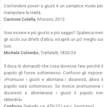
Confondere poveri e giusti è un semplice modo per
manipolare la realtà.
Carmine Colella
, Aforismi, 2013
Vuoi essere e più giusto e più saggio? Spalanca men
gli occhi sui difetti d'altrui, ed aprili un po' meglio sui
tuoi.
Michele Colombo
, Trattatelli, 1820/24
Il duca Ai domandò che cosa dovesse fare perché il
popolo gli fosse sottomesso. Confucio gli rispose:
«Promuovi i giusti e allontana i disonesti; allora il
popolo sarà sottomesso. Se invece promuoverai i
disonesti e allontanerai i giusti il popolo non
obbedirà».
Confucio
, Dialoghi, ca. 479-221 a.e.c. (postumo)