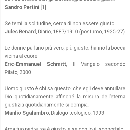
Sandro Pertini
[1]
Se temi la solitudine, cerca di non essere giusto.
Jules Renard
, Diario, 1887/1910 (postumo, 1925-27)
Le donne parlano più vero, più giusto: hanno la bocca
vicina al cuore.
Eric-Emmanuel Schmitt
, Il Vangelo secondo
Pilato, 2000
Uomo giusto è chi sa questo: che egli deve annullare
Dio quotidianamente affinché la misura dell'eterna
giustizia quotidianamente si compia.
Manlio Sgalambro
, Dialogo teologico, 1993
Ama tuo padre, se è giusto, e se non lo è, sopportalo.