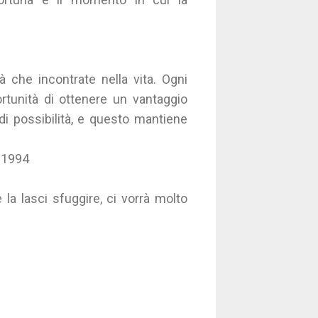
à che incontrate nella vita. Ogni
rtunità di ottenere un vantaggio
i possibilità, e questo mantiene
, 1994
 la lasci sfuggire, ci vorrà molto