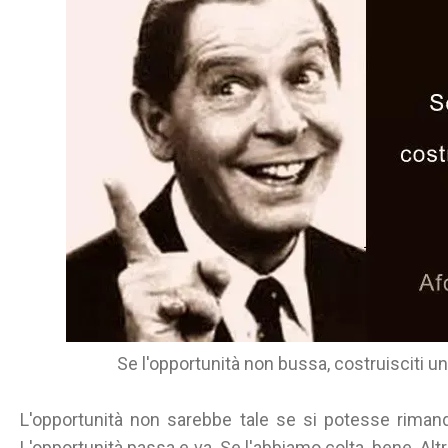
Se l'opportunità non bussa, costruisciti un
L'opportunità non sarebbe tale se si potesse rimanda
L'opportunità passa e va. Se l'abbiamo colta, bene. Alt