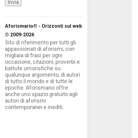
Aforismario® - Orizzonti sul web
© 2009-2026
Sito di riferimento per tutti gli
appassionati di aforismi, con
migliaia di frasi per ogni
occasione, citazioni, proverbi e
battute umoristiche su
qualunque argomento, di autori
di tutto il mondo e di tutte le
epoche. Aforismario offre
anche uno spazio gratuito agli
autori di aforismi
contemporanei e inediti.