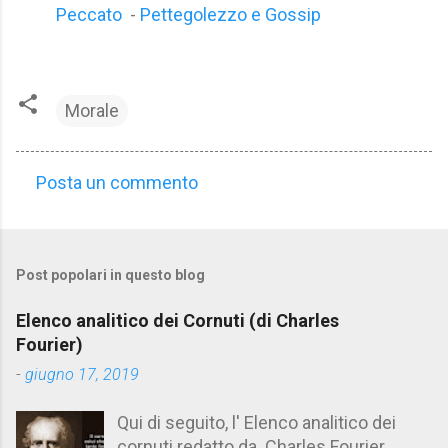
Peccato
-
Pettegolezzo e Gossip
Morale
Posta un commento
C
o
m
Post popolari in questo blog
m
e
Elenco analitico dei Cornuti (di Charles
n
Fourier)
t
-
giugno 17, 2019
i
Qui di seguito, l' Elenco analitico dei
cornuti redatto da Charles Fourier