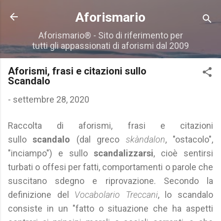
Passa ai contenuti principali
Aforismario
Aforismario® - Sito di riferimento per
tutti gli appassionati di aforismi dal 2009
Aforismi, frasi e citazioni sullo
Scandalo
-
settembre 28, 2020
Raccolta di aforismi, frasi e citazioni
sullo
scandalo
(dal greco
skàndalon
, "ostacolo",
"inciampo") e sullo
scandalizzarsi
, cioè sentirsi
turbati o offesi per fatti, comportamenti o parole che
suscitano sdegno e riprovazione. Secondo la
definizione del
Vocabolario Treccani
, lo scandalo
consiste in un "fatto o situazione che ha aspetti