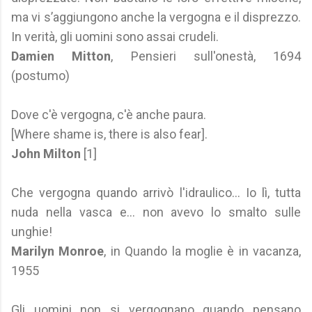
ma vi s’aggiungono anche la vergogna e il disprezzo.
In verità, gli uomini sono assai crudeli.
Damien Mitton
, Pensieri sull'onestà, 1694
(postumo)
Dove c'è vergogna, c'è anche paura.
[Where shame is, there is also fear].
John Milton
[1]
Che vergogna quando arrivò l'idraulico... Io lì, tutta
nuda nella vasca e... non avevo lo smalto sulle
unghie!
Marilyn Monroe
, in Quando la moglie è in vacanza,
1955
Gli uomini non si vergognano quando pensano