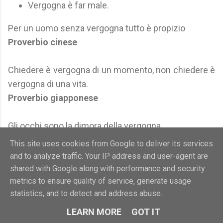
Vergogna è far male.
Per un uomo senza vergogna tutto è propizio
Proverbio cinese
Chiedere è vergogna di un momento, non chiedere è
vergogna di una vita.
Proverbio giapponese
Gli occhi sono la dimora della vergogna.
Proverbio greco
(citato in Aristotele, Retorica, IV
This site uses cookies from Google to deliver its services
sec. a.e.c.)
and to analyze traffic. Your IP address and user-agent are
shared with Google along with performance and security
Note
metrics to ensure quality of service, generate usage
statistics, and to detect and address abuse.
Fonte della citazione sconosciuta; se la
LEARN MORE
GOT IT
conosci, segnalala ad Aforismario.