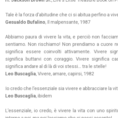
Tale è la forza d'abitudine che ci si abitua perfino a viv
Gesualdo Bufalino
, Il malpensante, 1987
Abbiamo paura di vivere la vita, e perciò non facci
sentiamo. Non rischiamo! Non prendiamo a cuore null
significa essere coinvolti attivamente. Vivere sig
significa buttarvi con coraggio. Vivere significa c
significa andare al di là di voi stessi... tra le stelle!
Leo Buscaglia
, Vivere, amare, capirsi, 1982
Io credo che l'essenziale sia vivere e abbracciare la vit
Leo Buscaglia
, ibidem
L'essenziale, io credo, è vivere la vita con uno spiri
intorno a noi, ma noi lasciamo che ci passi accanto!