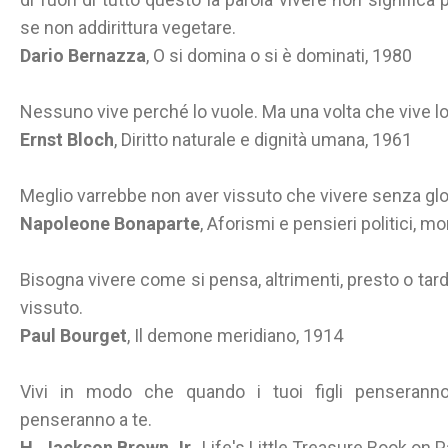
se non addirittura vegetare.
Dario Bernazza
, O si domina o si è dominati, 1980
Nessuno vive perché lo vuole. Ma una volta che vive lo
Ernst Bloch
, Diritto naturale e dignità umana, 1961
Meglio varrebbe non aver vissuto che vivere senza glo
Napoleone Bonaparte
, Aforismi e pensieri politici, mor
Bisogna vivere come si pensa, altrimenti, presto o tardi
vissuto.
Paul Bourget
, Il demone meridiano, 1914
Vivi in modo che quando i tuoi figli penseranno a
penseranno a te.
H. Jackson Brown Jr.
, Life's Little Treasure Book on 