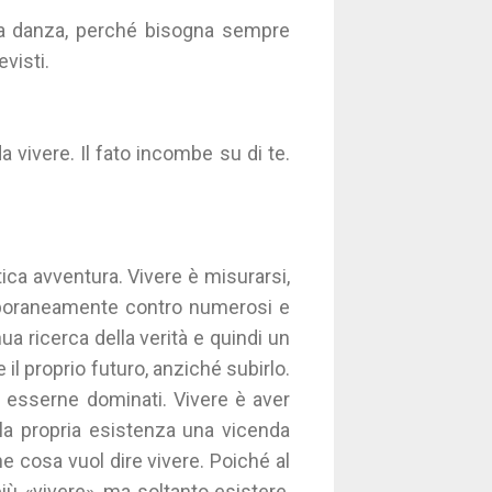
alla danza, perché bisogna sempre
evisti.
 vivere. Il fato incombe su di te.
ica avventura. Vivere è misurarsi,
mporaneamente contro numerosi e
nua ricerca della verità e quindi un
 il proprio futuro, anziché subirlo.
é esserne dominati. Vivere è aver
lla propria esistenza una vicenda
e cosa vuol dire vivere. Poiché al
più «vivere», ma soltanto esistere,