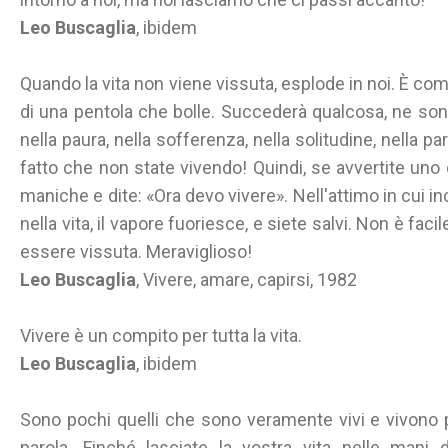
Leo Buscaglia
, ibidem
Quando la vita non viene vissuta, esplode in noi. È com
di una pentola che bolle. Succederà qualcosa, ne son
nella paura, nella sofferenza, nella solitudine, nella par
fatto che non state vivendo! Quindi, se avvertite uno 
maniche e dite: «Ora devo vivere». Nell'attimo in cui i
nella vita, il vapore fuoriesce, e siete salvi. Non è faci
essere vissuta. Meraviglioso!
Leo Buscaglia
, Vivere, amare, capirsi, 1982
Vivere è un compito per tutta la vita.
Leo Buscaglia
, ibidem
Sono pochi quelli che sono veramente vivi e vivono 
parola. Finché lasciate la vostra vita nelle mani d