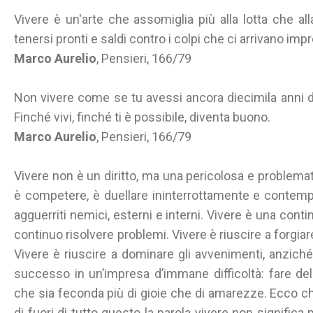
Vivere è un'arte che assomiglia più alla lotta che 
tenersi pronti e saldi contro i colpi che ci arrivano impr
Marco Aurelio
, Pensieri, 166/79
Non vivere come se tu avessi ancora diecimila anni da
Finché vivi, finché ti è possibile, diventa buono.
Marco Aurelio
, Pensieri, 166/79
Vivere non è un diritto, ma una pericolosa e problemat
è competere, è duellare ininterrottamente e conte
agguerriti nemici, esterni e interni. Vivere è una conti
continuo risolvere problemi. Vivere è riuscire a forgiare
Vivere è riuscire a dominare gli avvenimenti, anzich
successo in un’impresa d’immane difficoltà: fare de
che sia feconda più di gioie che di amarezze. Ecco ch
di fuori di tutto questo la parola vivere non significa 