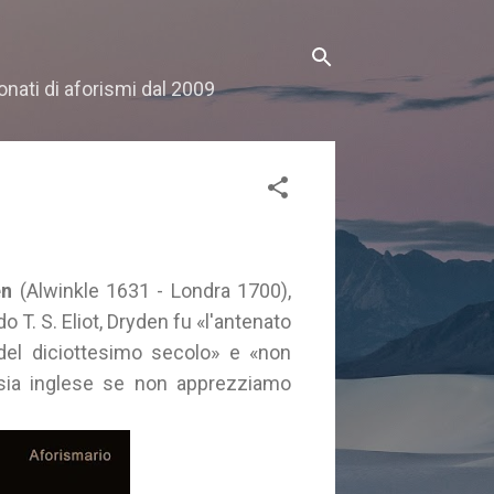
onati di aforismi dal 2009
en
(Alwinkle 1631 - Londra 1700),
 T. S. Eliot, Dryden fu «l'antenato
 del diciottesimo secolo» e «non
sia inglese se non apprezziamo