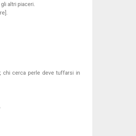
i altri piaceri.
re].
; chi cerca perle deve tuffarsi in
o