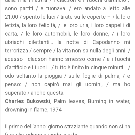
sono partiti / e tuonava. / ero andato a letto alle
21.00 / spento le luci / tirate su le coperte – / la loro
letizia, la loro felicità, / le loro urla, i loro cappelli di
carta, / le loro automobili, le loro donne, / i loro
ubriachi dilettanti… la notte di Capodanno mi
terrorizza / sempre / la vita non sa nulla degli anni. /
adesso i clacson hanno smesso come / e i fuochi
d’artificio e i tuoni… / tutto è finito in cinque minuti… /
odo soltanto la pioggia / sulle foglie di palma, / e
penso: / non capirò mai gli uomini, / ma ho
superato / anche questa.
Charles Bukowski
, Palm leaves, Burning in water,
drowning in flame, 1974
Il primo dell'anno: giorno straziante quando non si ha
famiglia, odioso quando la si ha.