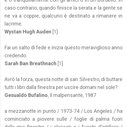
caso contrario, quando finisce la serata e la gente se
ne va a coppie, qualcuno è destinato a rimanere in
lacrime.
Wystan Hugh Auden
[1]
Fai un salto di fede e inizia questo meraviglioso anno
credendo.
Sarah Ban Breathnach
[1]
Avrò la forza, questa notte di san Silvestro, di buttare
tutti i libri dalla finestra per uscire domani nel sole?
Gesualdo Bufalino
, Il malpensante, 1987
a mezzanotte in punto / 1973-74 / Los Angeles / ha
cominciato a piovere sulle / foglie di palma fuori
dalla mia finestra / i clacson e i fuochi d’artificio /