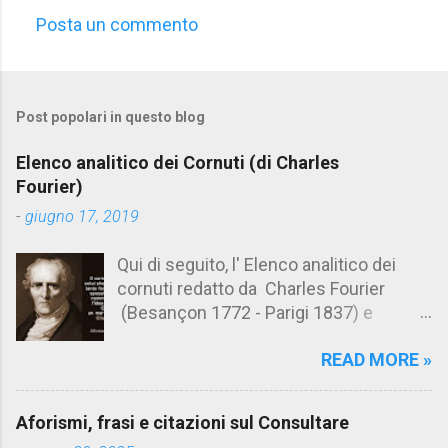
Posta un commento
C
o
m
Post popolari in questo blog
m
e
Elenco analitico dei Cornuti (di Charles
n
Fourier)
t
-
giugno 17, 2019
i
Qui di seguito, l' Elenco analitico dei
cornuti redatto da Charles Fourier
(Besançon 1772 - Parigi 1837) e
pubblicato postumo nel 1856. Su
READ MORE »
Aforismario trovi anche una raccolta di
citazioni tratte dalle opere di Charles
Fourier. [Il link è in fondo alla pagina]. Il
Aforismi, frasi e citazioni sul Consultare
cornuto pretenzioso: colui che ritiene