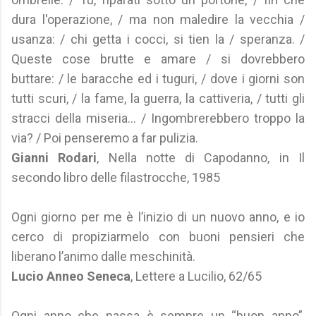
dura l'operazione, / ma non maledire la vecchia /
usanza: / chi getta i cocci, si tien la / speranza. /
Queste cose brutte e amare / si dovrebbero
buttare: / le baracche ed i tuguri, / dove i giorni son
tutti scuri, / la fame, la guerra, la cattiveria, / tutti gli
stracci della miseria... / Ingombrerebbero troppo la
via? / Poi penseremo a far pulizia.
Gianni Rodari
, Nella notte di Capodanno, in Il
secondo libro delle filastrocche, 1985
Ogni giorno per me è l’inizio di un nuovo anno, e io
cerco di propiziarmelo con buoni pensieri che
liberano l’animo dalle meschinità.
Lucio Anneo Seneca
, Lettere a Lucilio, 62/65
Ogni anno che passa è sempre un “buon anno”,