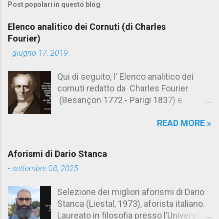
Post popolari in questo blog
m
e
Elenco analitico dei Cornuti (di Charles
n
Fourier)
t
-
giugno 17, 2019
i
Qui di seguito, l' Elenco analitico dei
cornuti redatto da Charles Fourier
(Besançon 1772 - Parigi 1837) e
pubblicato postumo nel 1856. Su
READ MORE »
Aforismario trovi anche una raccolta di
citazioni tratte dalle opere di Charles
Fourier. [Il link è in fondo alla pagina]. Il
Aforismi di Dario Stanca
cornuto pretenzioso: colui che ritiene
-
settembre 08, 2025
sua moglie tanto fortunata, per averlo
sposato, da non poter nemmeno
Selezione dei migliori aforismi di Dario
ammettere l'idea del tradimento. Ciò lo
Stanca (Liestal, 1973), aforista italiano.
rende un marito assai comodo.
Laureato in filosofia presso l’Università
(Charles Fourier) Elenco analitico dei