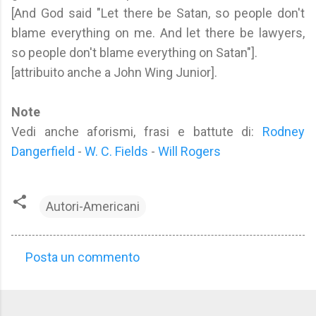
[And God said "Let there be Satan, so people don't
blame everything on me. And let there be lawyers,
so people don't blame everything on Satan"].
[attribuito anche a John Wing Junior].
Note
Vedi anche aforismi, frasi e battute di:
Rodney
Dangerfield
-
W. C. Fields
-
Will Rogers
Autori-Americani
Posta un commento
C
o
m