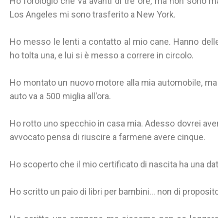
Ho l’orologio che va avanti di tre ore, ma non sono ma
Los Angeles mi sono trasferito a New York.
Ho messo le lenti a contatto al mio cane. Hanno delle
ho tolta una, e lui si è messo a correre in circolo.
Ho montato un nuovo motore alla mia automobile, ma no
auto va a 500 miglia all'ora.
Ho rotto uno specchio in casa mia. Adesso dovrei avere
avvocato pensa di riuscire a farmene avere cinque.
Ho scoperto che il mio certificato di nascita ha una da
Ho scritto un paio di libri per bambini... non di proposito