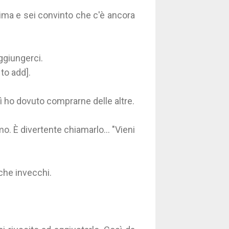
cima e sei convinto che c'è ancora
ggiungerci.
to add].
ì ho dovuto comprarne delle altre.
mo. È divertente chiamarlo… "Vieni
 che invecchi.