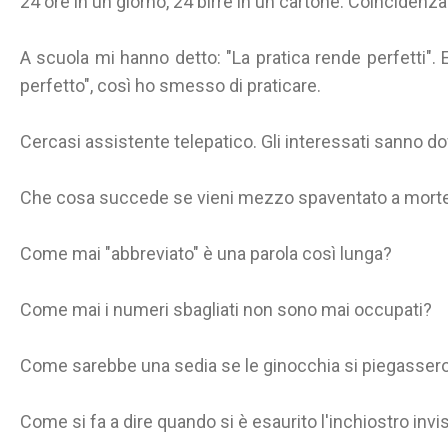
24 ore in un giorno, 24 birre in un cartone. Coincidenz
A scuola mi hanno detto: "La pratica rende perfetti".
perfetto", così ho smesso di praticare.
Cercasi assistente telepatico. Gli interessati sanno do
Che cosa succede se vieni mezzo spaventato a morte
Come mai "abbreviato" è una parola così lunga?
Come mai i numeri sbagliati non sono mai occupati?
Come sarebbe una sedia se le ginocchia si piegassero 
Come si fa a dire quando si è esaurito l'inchiostro invis