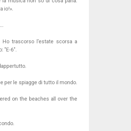
la musica non so di cosa parla.
 io!».
a…
. Ho trascorso l'estate scorsa a
: "E-6".
dappertutto.
 per le spiagge di tutto il mondo.
tered on the beaches all over the
econdo.