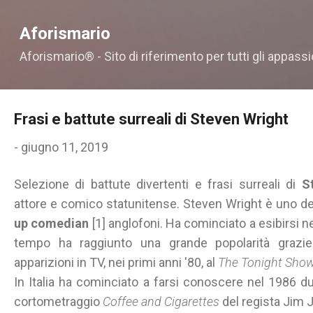
Passa ai contenuti principali
Aforismario
Aforismario® - Sito di riferimento per tutti gli appassi
Frasi e battute surreali di Steven Wright
-
giugno 11, 2019
Selezione di battute divertenti e frasi surreali di
S
attore e comico statunitense. Steven Wright è uno dei
up comedian
[1] anglofoni. Ha cominciato a esibirsi nel
tempo ha raggiunto una grande popolarità grazi
apparizioni in TV, nei primi anni '80, al
The Tonight Sho
In Italia ha cominciato a farsi conoscere nel 1986 
cortometraggio
Coffee and Cigarettes
del regista Jim 