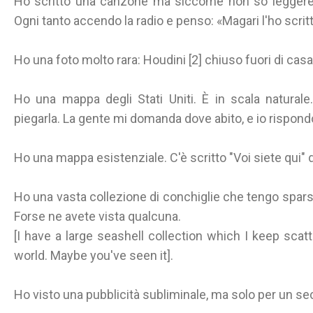
Ho scritto una canzone ma siccome non so leggere 
Ogni tanto accendo la radio e penso: «Magari l'ho scritta
Ho una foto molto rara: Houdini [2] chiuso fuori di cas
Ho una mappa degli Stati Uniti. È in scala naturale
piegarla. La gente mi domanda dove abito, e io rispondo
Ho una mappa esistenziale. C'è scritto "Voi siete qui" 
Ho una vasta collezione di conchiglie che tengo sparse
Forse ne avete vista qualcuna.
[I have a large seashell collection which I keep scat
world. Maybe you've seen it].
Ho visto una pubblicità subliminale, ma solo per un s